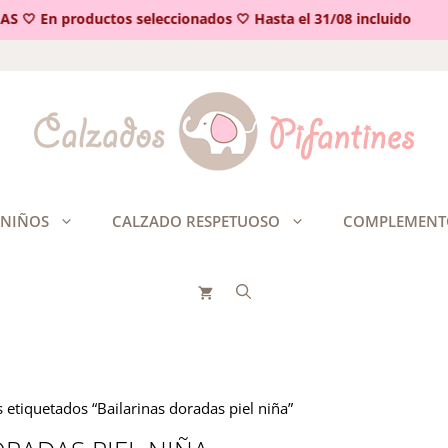
🤍 En productos seleccionados 🤍 Hasta el 31/08 incluido
 NIÑOS
CALZADO RESPETUOSO
COMPLEMENT
 etiquetados “Bailarinas doradas piel niña”