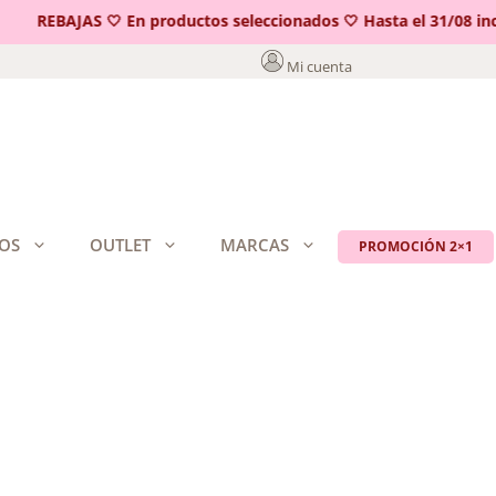
REBAJAS 🤍 En productos seleccionados 🤍 Hasta el 31/08 inclu
Mi cuenta
OS
OUTLET
MARCAS
PROMOCIÓN 2×1