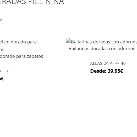
ORADAS PIEL NIÑA
s
Bailarinas doradas con adornos 
 dorado para zapatos
TALLAS 24 <····> 40
Desde:
39.95
€
····>
5
€