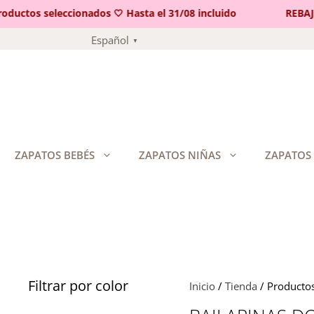
uctos seleccionados 🤍 Hasta el 31/08 incluido
REBAJAS 
Saltar
Español
▼
al
contenido
ZAPATOS BEBÉS
ZAPATOS NIÑAS
ZAPATOS
Filtrar por color
Inicio
/
Tienda
/ Productos