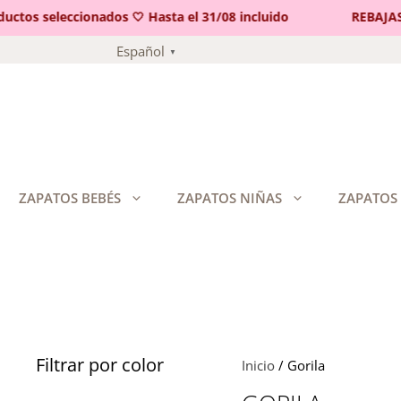
s seleccionados 🤍 Hasta el 31/08 incluido
REBAJAS 🤍 
Saltar
Español
▼
al
contenido
ZAPATOS BEBÉS
ZAPATOS NIÑAS
ZAPATOS
Filtrar por color
Inicio
/ Gorila