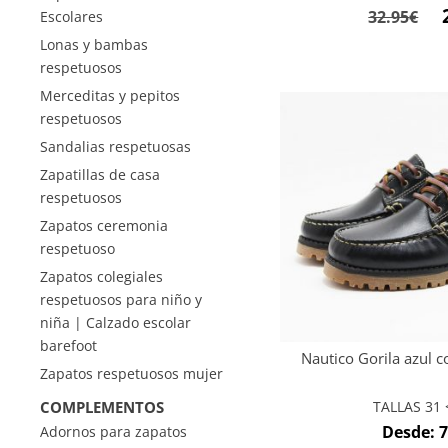
El
32.95
€
Escolares
pr
Lonas y bambas
or
respetuosos
er
Merceditas y pepitos
respetuosos
32
Sandalias respetuosas
Zapatillas de casa
respetuosos
Zapatos ceremonia
respetuoso
Zapatos colegiales
respetuosos para niño y
niña | Calzado escolar
barefoot
Nautico Gorila azul 
Zapatos respetuosos mujer
TALLAS 31 <
COMPLEMENTOS
Desde:
7
Adornos para zapatos