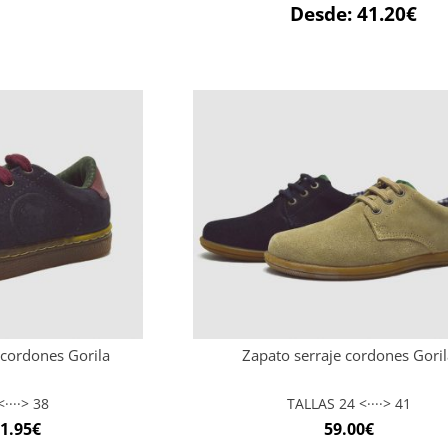
Desde:
41.20
€
 cordones Gorila
Zapato serraje cordones Gori
····> 38
TALLAS 24 <····> 41
1.95
€
59.00
€