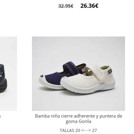
El
El
26.36
€
32.95
€
precio
precio
original
actual
era:
es:
32.95€.
26.36€.
a
Bamba niña cierre adherente y puntera de
goma Gorila
TALLAS 20 <····> 27