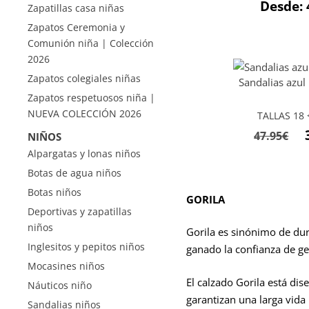
Desde:
Zapatillas casa niñas
Zapatos Ceremonia y
Comunión niña | Colección
2026
Zapatos colegiales niñas
Sandalias azul
Zapatos respetuosos niña |
NUEVA COLECCIÓN 2026
TALLAS 18 <
El
47.95
€
NIÑOS
pr
Alpargatas y lonas niños
or
Botas de agua niños
er
Botas niños
GORILA
47
Deportivas y zapatillas
niños
Gorila es sinónimo de dura
Inglesitos y pepitos niños
ganado la confianza de ge
Mocasines niños
El calzado Gorila está di
Náuticos niño
garantizan una larga vida 
Sandalias niños