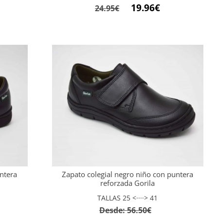
El
El
19.96
€
24.95
€
io
precio
precio
ual
original
actual
era:
es:
0€.
24.95€.
19.96€.
ntera
Zapato colegial negro niño con puntera
reforzada Gorila
TALLAS 25 <····> 41
Desde:
56.50
€