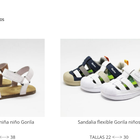
os
niña niño Gorila
Sandalia flexible Gorila niño
····> 38
TALLAS 22 <····> 30