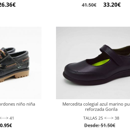
El
El
El
26.36
€
33.20
€
41.50
€
ecio
precio
precio
prec
iginal
actual
original
act
a:
es:
era:
es:
.95€.
26.36€.
41.50€.
33.2
cordones niño niña
Mercedita colegial azul marino pu
reforzada Gorila
····> 41
TALLAS 25 <····> 38
0.95
€
Desde:
51.50
€