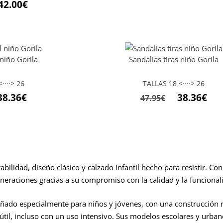
precio
prec
42.00
€
original
act
era:
es:
24.95€.
19.9
 niño Gorila
Sandalias tiras niño Gorila
····> 26
TALLAS 18 <····> 26
El
El
El
38.36
€
38.36
€
47.95
€
ecio
precio
precio
prec
iginal
actual
original
act
a:
es:
era:
es:
.95€.
38.36€.
47.95€.
38.3
bilidad, diseño clásico y calzado infantil hecho para resistir. C
neraciones gracias a su compromiso con la calidad y la funcional
señado especialmente para niños y jóvenes, con una construcción r
útil, incluso con un uso intensivo. Sus modelos escolares y urban