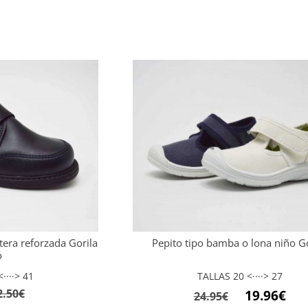
tera reforzada Gorila
Pepito tipo bamba o lona niño Go
o
····> 41
TALLAS 20 <····> 27
El
El
2.50
€
19.96
€
24.95
€