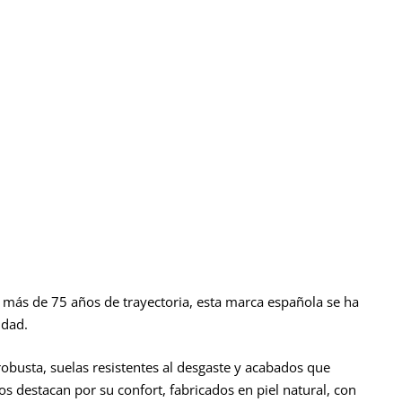
io
precio
precio
ual
original
actual
era:
es:
6€.
32.95€.
26.36€.
io
ual
6€.
on más de 75 años de trayectoria, esta marca española se ha
idad.
obusta, suelas resistentes al desgaste y acabados que
os destacan por su confort, fabricados en piel natural, con