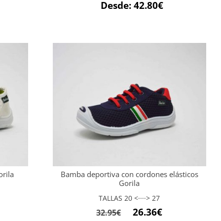
Desde:
42.80
€
rila
Bamba deportiva con cordones elásticos
Gorila
TALLAS 20 <····> 27
El
El
26.36
€
32.95
€