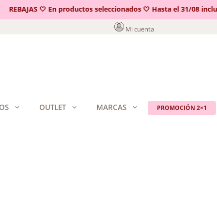
EBAJAS 🤍 En productos seleccionados 🤍 Hasta el 31/08 incluido
Mi cuenta
OS
OUTLET
MARCAS
PROMOCIÓN 2×1