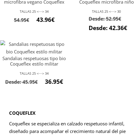
microfibra vegano Coqueflex
Coqueflex microfibra niño
TALLAS 25 <····> 34
TALLAS 25 <····> 30
El
El
Desde:
52.95
€
43.96
€
54.95
€
precio
precio
Desde:
42.36
€
original
actual
era:
es:
54.95€.
43.96€.
Sandalias respetuosas tipo bio
Coqueflex estilo militar
TALLAS 25 <····> 34
36.95
€
Desde:
45.95
€
COQUEFLEX
Coqueflex se especializa en calzado respetuoso infantil,
diseñado para acompañar el crecimiento natural del pie