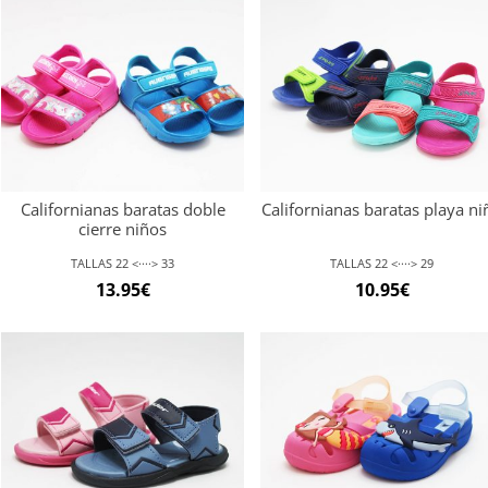
original
actual
original
act
era:
es:
era:
es:
24.95€.
23.70€.
29.95€.
23.9
Californianas baratas doble
Californianas baratas playa ni
cierre niños
TALLAS 22 <····> 33
TALLAS 22 <····> 29
13.95
€
10.95
€