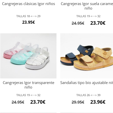
Cangrejeras clásicas Igor niños
Cangrejeras Igor suela carame
niño
TALLAS 18 <····> 29
TALLAS 19 <····> 32
El
El
23.95
€
23.70
€
24.95
€
precio
pre
original
act
era:
es:
24.95€.
23.7
Cangrejeras Igor transparente
Sandalias tipo bio ajustable n
niño
TALLAS 19 <····> 32
TALLAS 26 <····> 39
El
El
El
El
23.70
€
23.96
€
24.95
€
29.95
€
precio
precio
precio
pre