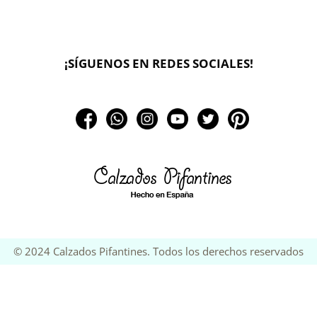
¡SÍGUENOS EN REDES SOCIALES!
🔄 Solicitar
CAMBIO/DEVOLUCIÓN
© 2024 Calzados Pifantines. Todos los derechos reservados
📞 Contactar Whatsapp
📧 Enviar mensaje