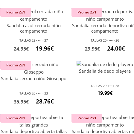
Promo 2x1
Promo 2x1
Sandalia azul cerrada niño
Sandalia cerrada deportiva ni
campamento
campamento
TALLAS 22 <····> 37
TALLAS 20 <····> 26
El
El
19.96
€
24.00
€
24.95
€
29.95
€
precio
precio
original
actual
Promo 2x1
Sandalia de dedo playera
era:
es:
Sandalia cerrada niño Gioseppo
24.95€.
19.96€.
TALLAS 29 <····> 38
19.99
€
TALLAS 20 <····> 33
El
El
28.76
€
35.95
€
precio
precio
original
actual
Novedad
Novedad
Promo 2x1
Promo 2x1
era:
es:
Sandalia deportiva abierta tallas
Sandalia deportiva abiertas ni
35.95€.
28.76€.