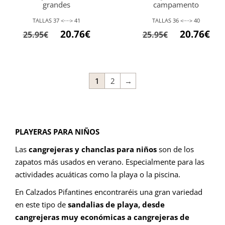
grandes
campamento
TALLAS 37 <····> 41
TALLAS 36 <····> 40
El
El
El
El
20.76
€
20.76
€
25.95
€
25.95
€
precio
precio
precio
pre
original
actual
original
act
era:
es:
era:
es:
1
2
→
25.95€.
20.76€.
25.95€.
20.7
PLAYERAS PARA NIÑOS
Las
cangrejeras y chanclas para niños
son de los
zapatos más usados en verano. Especialmente para las
actividades acuáticas como la playa o la piscina.
En Calzados Pifantines encontraréis una gran variedad
en este tipo de
sandalias de playa, desde
cangrejeras muy económicas a cangrejeras de