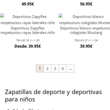
49.95
€
56.95
€
Deportivos Zapyflex
Deportivos blanco respetuos
respetuosos rayas laterales niño
colegiales Mustang
TALLAS 18 <····> 29
TALLAS 27 <····> 34
Desde:
39.95
€
39.95
€
1
2
3
4
→
Zapatillas de deporte y deportivas
para niños