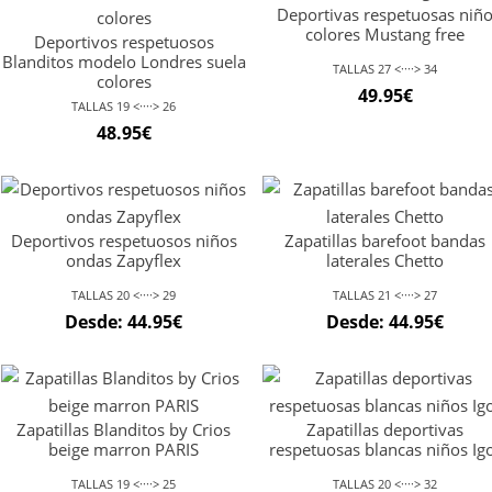
Deportivas respetuosas niñ
39.95€.
31.96€.
colores Mustang free
Deportivos respetuosos
Blanditos modelo Londres suela
TALLAS 27 <····> 34
colores
49.95
€
TALLAS 19 <····> 26
48.95
€
Deportivos respetuosos niños
Zapatillas barefoot bandas
ondas Zapyflex
laterales Chetto
TALLAS 20 <····> 29
TALLAS 21 <····> 27
Desde:
44.95
€
Desde:
44.95
€
Zapatillas Blanditos by Crios
Zapatillas deportivas
beige marron PARIS
respetuosas blancas niños Ig
TALLAS 19 <····> 25
TALLAS 20 <····> 32