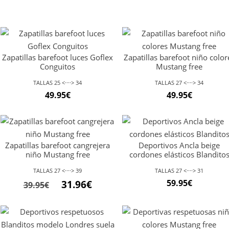
Zapatillas barefoot luces Goflex
Zapatillas barefoot niño color
Conguitos
Mustang free
TALLAS 25 <····> 34
TALLAS 27 <····> 34
49.95
€
49.95
€
Zapatillas barefoot cangrejera
Deportivos Ancla beige
niño Mustang free
cordones elásticos Blandito
TALLAS 27 <····> 39
TALLAS 27 <····> 31
El
El
59.95
€
31.96
€
39.95
€
precio
precio
original
actual
era:
es: