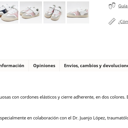
cordones
Guía 
elásticos
Mustang
¿Cóm
free
cantidad
nformación
Opiniones
Envíos, cambios y devolucion
tuosas con cordones elásticos y cierre adherente, en dos colores. 
specialmente en colaboración con el Dr. Juanjo López, traumatólog