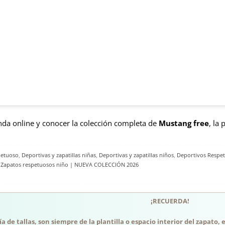
enda online y conocer la colección completa de
Mustang free
, la
petuoso
,
Deportivas y zapatillas niñas
,
Deportivas y zapatillas niños
,
Deportivos Respetu
,
Zapatos respetuosos niño | NUEVA COLECCIÓN 2026
¡RECUERDA!
a de tallas, son siempre de la plantilla o espacio interior del zapato