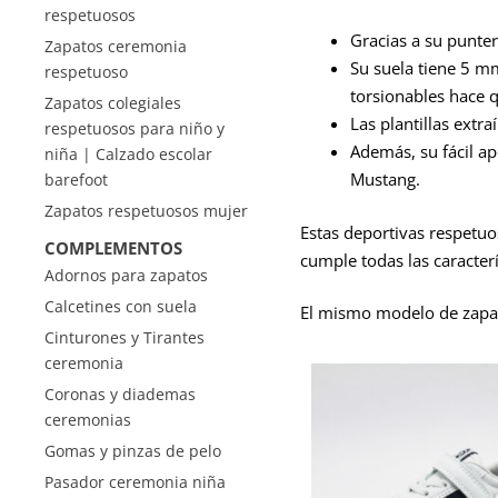
respetuosos
Gracias a su punter
Zapatos ceremonia
Su suela tiene 5 mm
respetuoso
torsionables hace q
Zapatos colegiales
Las plantillas extra
respetuosos para niño y
Además, su fácil a
niña | Calzado escolar
Mustang.
barefoot
Zapatos respetuosos mujer
Estas deportivas respetuo
COMPLEMENTOS
cumple todas las caracterís
Adornos para zapatos
Calcetines con suela
El mismo modelo de zapat
Cinturones y Tirantes
ceremonia
Coronas y diademas
ceremonias
Gomas y pinzas de pelo
Pasador ceremonia niña