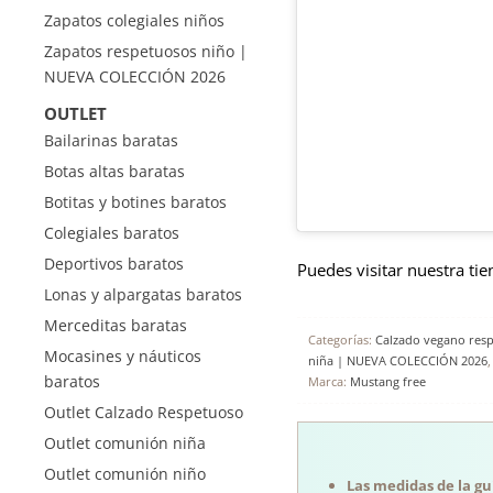
Zapatos colegiales niños
Zapatos respetuosos niño |
NUEVA COLECCIÓN 2026
OUTLET
Bailarinas baratas
Botas altas baratas
Botitas y botines baratos
Colegiales baratos
Deportivos baratos
Puedes visitar nuestra ti
Lonas y alpargatas baratos
Merceditas baratas
Categorías:
Calzado vegano res
Mocasines y náuticos
niña | NUEVA COLECCIÓN 2026
baratos
Marca:
Mustang free
Outlet Calzado Respetuoso
Outlet comunión niña
Outlet comunión niño
Las medidas de la guí