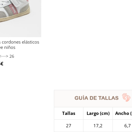
 cordones elásticos
ee niños
····> 26
5
€
Tallas
Largo (cm)
Ancho 
27
17,2
6,7