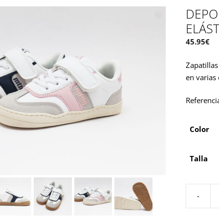
DEPO
ELÁS
45.95
€
Zapatilla
en varias
Referenci
Color
Talla
-
Deportiva
respetuos