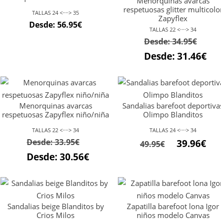
Menorquinas avarcas
respetuosas glitter multicolo
TALLAS 24 <····> 35
Zapyflex
Desde:
56.95
€
TALLAS 22 <····> 34
Desde:
34.95
€
Desde:
31.46
€
Menorquinas avarcas
Sandalias barefoot deportiva
respetuosas Zapyflex niño/niña
Olimpo Blanditos
TALLAS 22 <····> 34
TALLAS 24 <····> 34
El
El
Desde:
33.95
€
39.96
€
49.95
€
precio
pre
Desde:
30.56
€
original
act
era:
es:
49.95€.
39.9
Sandalias beige Blanditos by
Zapatilla barefoot lona Igor
Crios Milos
niños modelo Canvas