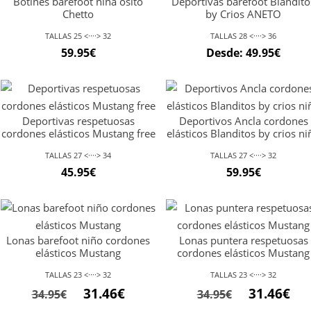
Botines barefoot niña osito
Deportivas barefoot Blandito
Chetto
by Crios ANETO
TALLAS 25 <····> 32
TALLAS 28 <····> 36
59.95
€
Desde:
49.95
€
Deportivas respetuosas
Deportivos Ancla cordones
cordones elásticos Mustang free
elásticos Blanditos by crios ni
TALLAS 27 <····> 34
TALLAS 27 <····> 32
45.95
€
59.95
€
Lonas barefoot niño cordones
Lonas puntera respetuosas
elásticos Mustang
cordones elásticos Mustang
TALLAS 23 <····> 32
TALLAS 23 <····> 32
El
El
El
El
31.46
€
31.46
€
34.95
€
34.95
€
precio
precio
precio
pre