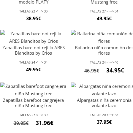
modelo PLATY
Mustang free
TALLAS 22 <····> 30
TALLAS 27 <····> 34
38.95
€
49.95
€
Zapatillas barefoot rejilla ARES
Bailarina niña comunión do
Blanditos by Crios
flores
TALLAS 24 <····> 34
TALLAS 24 <····> 40
49.95
€
34.95
€
46.95
€
Zapatillas barefoot cangrejera
Alpargatas niña ceremonia
niño Mustang free
volante lazo
TALLAS 27 <····> 39
TALLAS 20 <····> 38
El
El
37.95
€
31.96
€
39.95
€
precio
precio