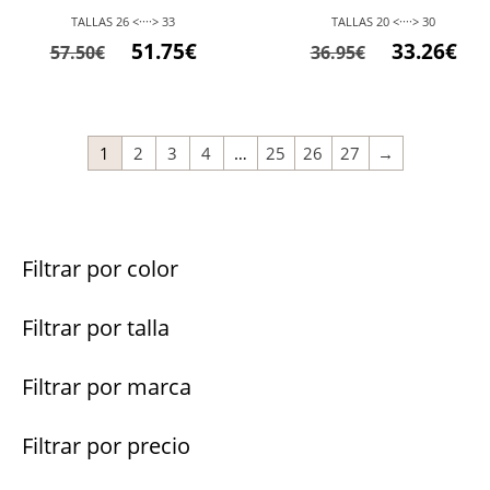
TALLAS 26 <····> 33
TALLAS 20 <····> 30
El
El
El
El
51.75
€
33.26
€
57.50
€
36.95
€
precio
precio
precio
pre
original
actual
original
act
era:
es:
era:
es:
1
2
3
4
…
25
26
27
→
57.50€.
51.75€.
36.95€.
33.2
Filtrar por color
Filtrar por talla
Filtrar por marca
Filtrar por precio