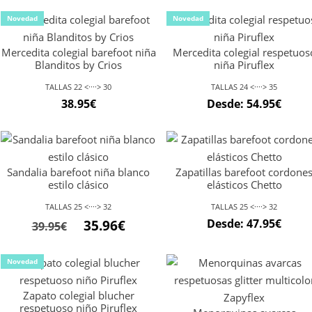
original
actual
original
act
Novedad
Novedad
era:
es:
era:
es:
Mercedita colegial barefoot niña
Mercedita colegial respetuos
34.95€.
31.46€.
34.95€.
31.4
Blanditos by Crios
niña Piruflex
TALLAS 22 <····> 30
TALLAS 24 <····> 35
38.95
€
Desde:
54.95
€
Sandalia barefoot niña blanco
Zapatillas barefoot cordone
estilo clásico
elásticos Chetto
TALLAS 25 <····> 32
TALLAS 25 <····> 32
El
El
Desde:
47.95
€
35.96
€
39.95
€
precio
precio
original
actual
Novedad
era:
es:
Zapato colegial blucher
39.95€.
35.96€.
respetuoso niño Piruflex