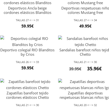
Deportivos Ancla beige
Deportivas respetuosas niñ
cordones elásticos Blanditos
colores Mustang free
TALLAS 27 <····> 31
TALLAS 27 <····> 34
59.95
€
49.95
€
Deportivo colegial RIO Blanditos
Sandalias barefoot niños teji
by Crios
Chetto
TALLAS 26 <····> 33
TALLAS 21 <····> 30
El
El
59.95
€
35.96
€
39.95
€
precio
pre
original
act
era:
es:
Zapatillas barefoot tejido
Zapatillas deportivas
39.95€.
35.9
cordones elásticos Chetto
respetuosas blancas niños Ig
TALLAS 21 <····> 30
TALLAS 20 <····> 32