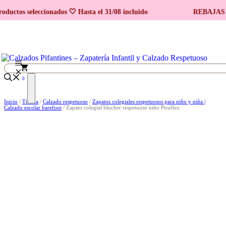
Saltar al contenido
s seleccionados 🤍 Hasta el 31/08 incluido
REBAJAS 🤍 En 
0
Inicio
/
Tienda
/
Calzado respetuoso
/
Zapatos colegiales respetuosos para niño y niña |
Calzado escolar barefoot
/ Zapato colegial blucher respetuoso niño Piruflex