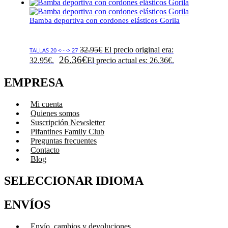
Bamba deportiva con cordones elásticos Gorila
32.95
€
El precio original era:
TALLAS 20 <····> 27
26.36
€
32.95€.
El precio actual es: 26.36€.
EMPRESA
Mi cuenta
Quienes somos
Suscripción Newsletter
Pifantines Family Club
Preguntas frecuentes
Contacto
Blog
SELECCIONAR IDIOMA
ENVÍOS
Envío, cambios y devoluciones