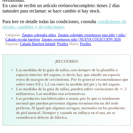
reembolsan.
En caso de recibir un artículo erróneo/incompleto: tienes 2 días
naturales para reclamar; se hace cambio si hay stock.
Para leer en detalle todas las condiciones, consulta
condiciones de
envíos, cambios y devoluciones.
Categorías:
Zapatos colegiales niños
,
Zapatos colegiales respetuosos para niño y niña |
Calzado escolar barefoot
,
Zapatos respetuosos niño | NUEVA COLECCIÓN 2026
Etiquetas:
Calzado Barefoot Infantil
,
Piruflex
Marca:
Piruflex
¡RECUERDA!
Las medidas de la guía de tallas, son siempre de la plantilla o
espacio interior del zapato, es decir, hay que añadir un espacio
extra de margen de crecimiento. Por lo general recomendamos que
sobre entre 0.8 y 1.2 cm entre la medida del pie y la del zapato.
Las medidas de la guía de tallas, pueden sufrir variaciones de +/- 2
milímetros. Las medidas son orientativas.
Los productos son fabricados a mano, por lo que es totalmente
normal que puedan presentar alguna terminación no del todo
perfecta. Al igual que algunas arrugas, normales en los productos
de piel natural. Siempre y cuando no influya en el uso, no se
considerará defecto de fábrica.