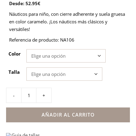
Desde:
52.95
€
Náuticos para niño, con cierre adherente y suela gruesa
en color caramelo. ¡Los náuticos más clásicos y
versátiles!
Referencia de producto: NA106
Color
Talla
-
+
Náutico
suela
gruesa
AÑADIR AL CARRITO
sin
cordones
Guía de tallas