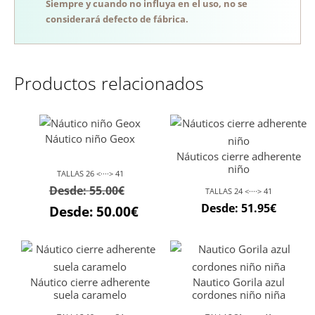
Siempre y cuando no influya en el uso, no se
considerará defecto de fábrica.
Productos relacionados
Náutico niño Geox
Náuticos cierre adherente
niño
TALLAS 26 <····> 41
Desde:
55.00
€
TALLAS 24 <····> 41
Desde:
51.95
€
Desde:
50.00
€
Náutico cierre adherente
Nautico Gorila azul
suela caramelo
cordones niño niña