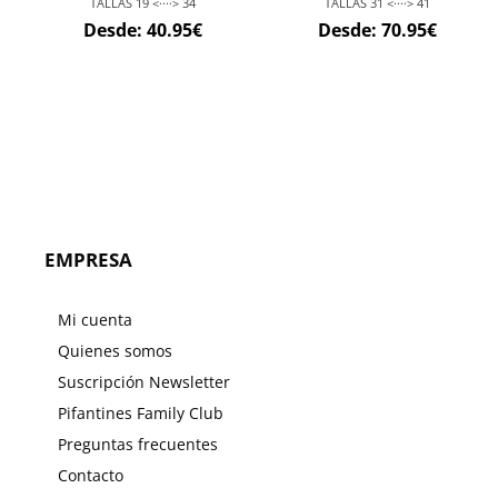
TALLAS 19 <····> 34
TALLAS 31 <····> 41
Desde:
40.95
€
Desde:
70.95
€
EMPRESA
Mi cuenta
Quienes somos
Suscripción Newsletter
Pifantines Family Club
Preguntas frecuentes
Contacto