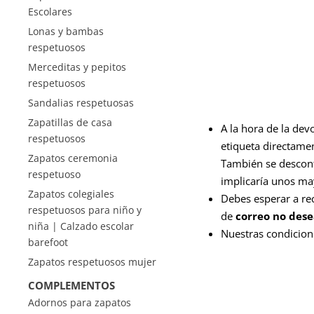
Escolares
Lonas y bambas
respetuosos
Merceditas y pepitos
respetuosos
Sandalias respetuosas
Zapatillas de casa
A la hora de la dev
respetuosos
etiqueta directamen
Zapatos ceremonia
También se desconta
respetuoso
implicaría unos ma
Zapatos colegiales
Debes esperar a rec
respetuosos para niño y
de
correo no des
niña | Calzado escolar
Nuestras condicion
barefoot
Zapatos respetuosos mujer
COMPLEMENTOS
Adornos para zapatos