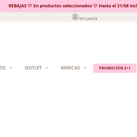
REBAJAS 🤍 En productos seleccionados 🤍 Hasta el 31/08 inclui
Mi cuenta
OS
OUTLET
MARCAS
PROMOCIÓN 2×1