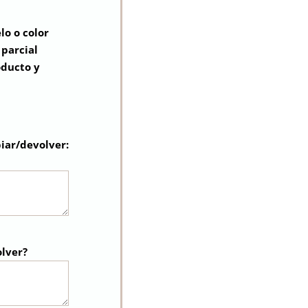
lo o color
 parcial
oducto y
iar/devolver:
olver?