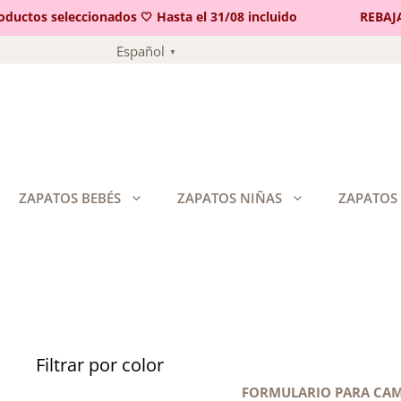
ctos seleccionados 🤍 Hasta el 31/08 incluido
REBAJAS 
Saltar
Español
▼
al
contenido
ZAPATOS BEBÉS
ZAPATOS NIÑAS
ZAPATOS
Filtrar por color
FORMULARIO PARA CAM