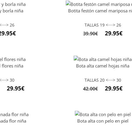
 y borla niña
Botita festón camel mariposa n
····> 26
TALLAS 19 <····> 26
29.95
€
29.95
€
39.90
€
 flores niña
Bota alta camel hojas niña
····> 30
TALLAS 20 <····> 30
29.95
€
29.95
€
42.00
€
ada flor niña
Bota alta con pelo en piel