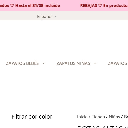
 🤍 Hasta el 31/08 incluido
REBAJAS 🤍 En productos se
Saltar
Español
▼
al
contenido
ZAPATOS BEBÉS
ZAPATOS NIÑAS
ZAPATOS
Filtrar por color
Inicio
/
Tienda
/
Niñas
/ Bo