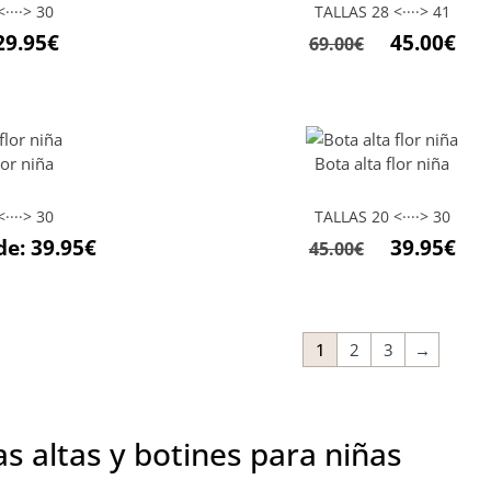
····> 30
TALLAS 28 <····> 41
29.95
€
45.00
€
69.00
€
lor niña
Bota alta flor niña
····> 30
TALLAS 20 <····> 30
de:
39.95
€
39.95
€
45.00
€
1
2
3
→
 altas y botines para niñas