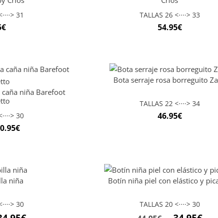
by Crios
Crios
····> 31
TALLAS 26 <····> 33
5
€
54.95
€
Bota serraje rosa borreguito Z
 caña niña Barefoot
tto
TALLAS 22 <····> 34
46.95
€
····> 30
0.95
€
lla niña
Botín niña piel con elástico y pi
····> 30
TALLAS 20 <····> 30