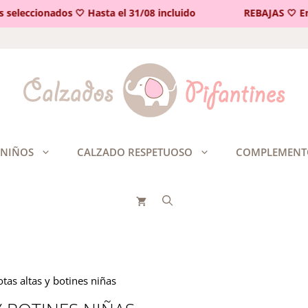
leccionados 🤍 Hasta el 31/08 incluido
REBAJAS 🤍 En pr
 NIÑOS
CALZADO RESPETUOSO
COMPLEMENT
tas altas y botines niñas