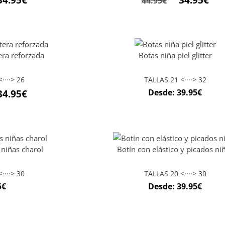
34.95
€
34.95
€
44.95
€
era reforzada
Botas niña piel glitter
····> 26
TALLAS 21 <····> 32
Desde:
39.95
€
34.95
€
 niñas charol
Botín con elástico y picados ni
····> 30
TALLAS 20 <····> 30
5
€
Desde:
39.95
€