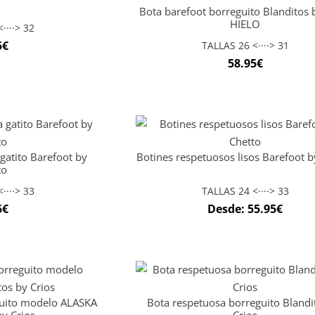
Bota barefoot borreguito Blanditos 
HIELO
····> 32
5
€
TALLAS 26 <····> 31
58.95
€
gatito Barefoot by
Botines respetuosos lisos Barefoot b
to
····> 33
TALLAS 24 <····> 33
5
€
Desde:
55.95
€
guito modelo ALASKA
Bota respetuosa borreguito Blandi