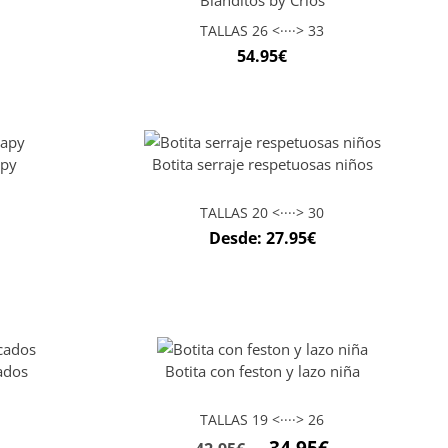
Blanditos by Crios
TALLAS 26 <····> 33
54.95
€
apy
Botita serraje respetuosas niños
TALLAS 20 <····> 30
Desde:
27.95
€
cados
Botita con feston y lazo niña
TALLAS 19 <····> 26