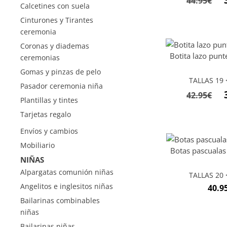
44.95
€
Calcetines con suela
Cinturones y Tirantes
ceremonia
Coronas y diademas
Botita lazo punt
ceremonias
Gomas y pinzas de pelo
TALLAS 19 <
Pasador ceremonia niña
42.95
€
Plantillas y tintes
Tarjetas regalo
Envíos y cambios
Mobiliario
Botas pascualas
NIÑAS
Alpargatas comunión niñas
TALLAS 20 <
Angelitos e inglesitos niñas
40.9
Bailarinas combinables
niñas
Bailarinas niñas