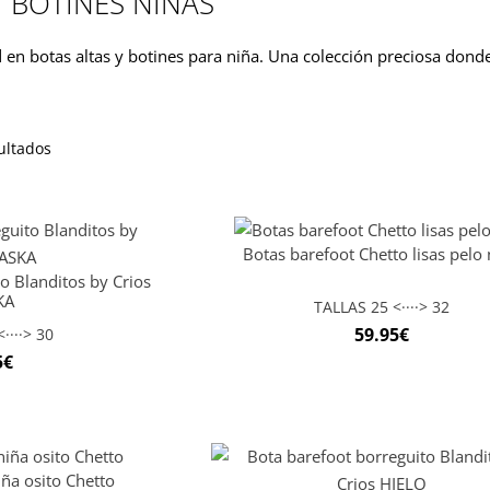
Y BOTINES NIÑAS
en botas altas y botines para niña. Una colección preciosa donde 
ultados
Botas barefoot Chetto lisas pelo 
o Blanditos by Crios
KA
TALLAS 25 <····> 32
59.95
€
····> 30
5
€
iña osito Chetto