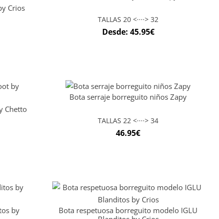
by Crios
TALLAS 20 <····> 32
Desde:
45.95
€
Bota serraje borreguito niños Zapy
y Chetto
TALLAS 22 <····> 34
46.95
€
tos by
Bota respetuosa borreguito modelo IGLU