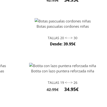
34.95
€
42.95
€
Botas pascualas cordones niñas
TALLAS 20 <····> 30
Desde:
39.95
€
ñas
Botita con lazo puntera reforzada niña
TALLAS 19 <····> 26
34.95
€
42.95
€