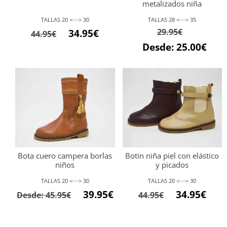
metalizados niña
TALLAS 20 <····> 30
TALLAS 28 <····> 35
29.95
€
34.95
€
44.95
€
Desde:
25.00
€
Bota cuero campera borlas
Botín niña piel con elástico
niños
y picados
TALLAS 20 <····> 30
TALLAS 20 <····> 30
39.95
€
34.95
€
Desde:
45.95
€
44.95
€