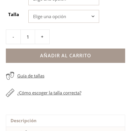
Talla
-
+
Botita
con
lazo
AÑADIR AL CARRITO
puntera
reforzada
Guía de tallas
niña
cantidad
¿Cómo escoger la talla correcta?
Descripción