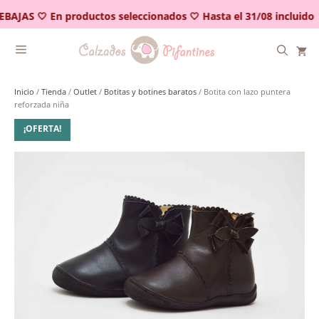
Saltar
BAJAS 🤍 En productos seleccionados 🤍 Hasta el 31/08 incluido
al
contenido
Inicio
/
Tienda
/
Outlet
/
Botitas y botines baratos
/ Botita con lazo puntera
reforzada niña
¡OFERTA!