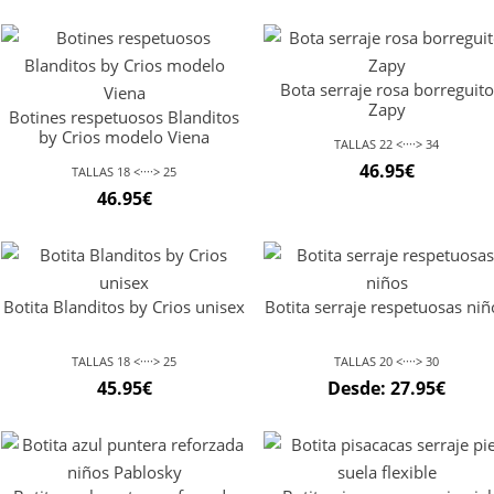
Bota serraje rosa borreguito
Zapy
Botines respetuosos Blanditos
by Crios modelo Viena
TALLAS 22 <····> 34
46.95
€
TALLAS 18 <····> 25
46.95
€
Botita Blanditos by Crios unisex
Botita serraje respetuosas niñ
TALLAS 18 <····> 25
TALLAS 20 <····> 30
45.95
€
Desde:
27.95
€