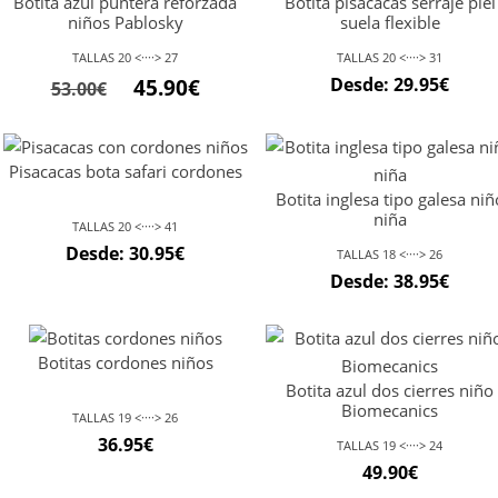
Botita azul puntera reforzada
Botita pisacacas serraje piel
niños Pablosky
suela flexible
TALLAS 20 <····> 27
TALLAS 20 <····> 31
Desde:
29.95
€
45.90
€
53.00
€
Pisacacas bota safari cordones
Botita inglesa tipo galesa niñ
niña
TALLAS 20 <····> 41
Desde:
30.95
€
TALLAS 18 <····> 26
Desde:
38.95
€
Botitas cordones niños
Botita azul dos cierres niño
Biomecanics
TALLAS 19 <····> 26
36.95
€
TALLAS 19 <····> 24
49.90
€