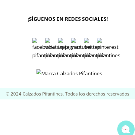
¡SÍGUENOS EN REDES SOCIALES!
🔄 Solicitar
CAMBIO/DEVOLUCIÓN
📞 Contactar Whatsapp
📧 Enviar mensaje
© 2024 Calzados Pifantines. Todos los derechos reservados
📦 Seguimiento de mi pedido