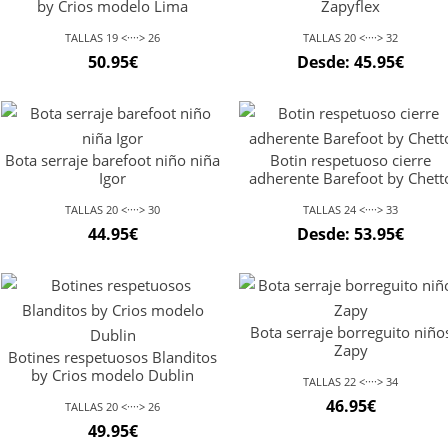
by Crios modelo Lima
Zapyflex
TALLAS 19 <····> 26
TALLAS 20 <····> 32
50.95
€
Desde:
45.95
€
Bota serraje barefoot niño niña
Botin respetuoso cierre
Igor
adherente Barefoot by Chett
TALLAS 20 <····> 30
TALLAS 24 <····> 33
44.95
€
Desde:
53.95
€
Bota serraje borreguito niño
Zapy
Botines respetuosos Blanditos
by Crios modelo Dublin
TALLAS 22 <····> 34
46.95
€
TALLAS 20 <····> 26
49.95
€