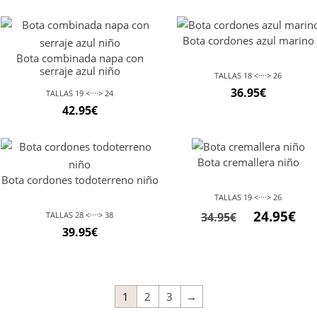
Bota cordones azul marino
Bota combinada napa con
serraje azul niño
TALLAS 18 <····> 26
36.95
€
TALLAS 19 <····> 24
42.95
€
Bota cremallera niño
Bota cordones todoterreno niño
TALLAS 19 <····> 26
24.95
€
TALLAS 28 <····> 38
34.95
€
39.95
€
1
2
3
→