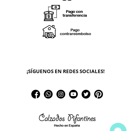
X
🔄 Solicitar
CAMBIO/DEVOLUCIÓN
¡SÍGUENOS EN REDES SOCIALES!
📞 Contactar Whatsapp
📧 Enviar mensaje
📦 Seguimiento de mi pedido