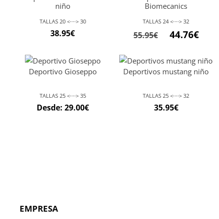
niño
Biomecanics
TALLAS 20 <····> 30
TALLAS 24 <····> 32
El
El
38.95
€
44.76
€
55.95
€
precio
preci
original
actu
Deportivo Gioseppo
Deportivos mustang niño
era:
es:
55.95€.
44.76
TALLAS 25 <····> 35
TALLAS 25 <····> 32
Desde:
29.00
€
35.95
€
EMPRESA