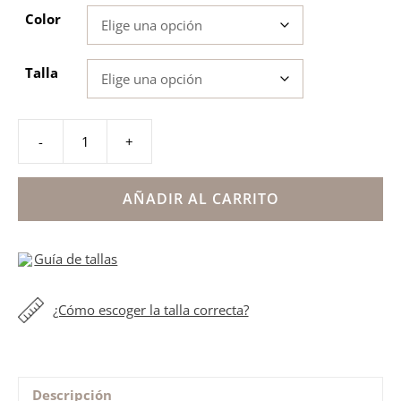
Color
Talla
-
+
Bota
Biomecanics
azul
AÑADIR AL CARRITO
niño
cantidad
Guía de tallas
¿Cómo escoger la talla correcta?
Descripción