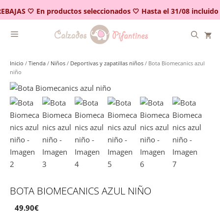
Saltar
EBAJAS 🤍 En productos seleccionados 🤍 Hasta el 31/08 incluido
al
contenido
Inicio
/
Tienda
/
Niños
/
Deportivas y zapatillas niños
/ Bota Biomecanics azul
niño
BOTA BIOMECANICS AZUL NIÑO
49.90
€