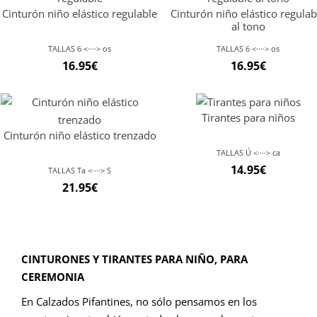
Cinturón niño elástico regulable
Cinturón niño elástico regulab
al tono
TALLAS 6 <····> os
TALLAS 6 <····> os
16.95
€
16.95
€
Tirantes para niños
Cinturón niño elástico trenzado
TALLAS Ú <····> ca
14.95
€
TALLAS Ta <····> S
21.95
€
CINTURONES Y TIRANTES PARA NIÑO, PARA
CEREMONIA
En Calzados Pifantines, no sólo pensamos en los