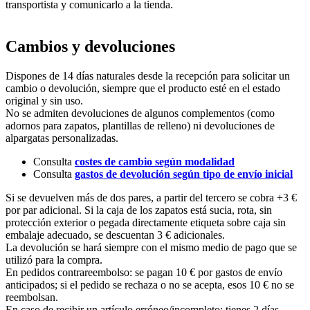
transportista y comunicarlo a la tienda.
Cambios y devoluciones
Dispones de 14 días naturales desde la recepción para solicitar un
cambio o devolución, siempre que el producto esté en el estado
original y sin uso.
No se admiten devoluciones de algunos complementos (como
adornos para zapatos, plantillas de relleno) ni devoluciones de
alpargatas personalizadas.
Consulta
costes de cambio según modalidad
Consulta
gastos de devolución según tipo de envío inicial
Si se devuelven más de dos pares, a partir del tercero se cobra +3 €
por par adicional. Si la caja de los zapatos está sucia, rota, sin
protección exterior o pegada directamente etiqueta sobre caja sin
embalaje adecuado, se descuentan 3 € adicionales.
La devolución se hará siempre con el mismo medio de pago que se
utilizó para la compra.
En pedidos contrareembolso: se pagan 10 € por gastos de envío
anticipados; si el pedido se rechaza o no se acepta, esos 10 € no se
reembolsan.
En caso de recibir un artículo erróneo/incompleto: tienes 2 días