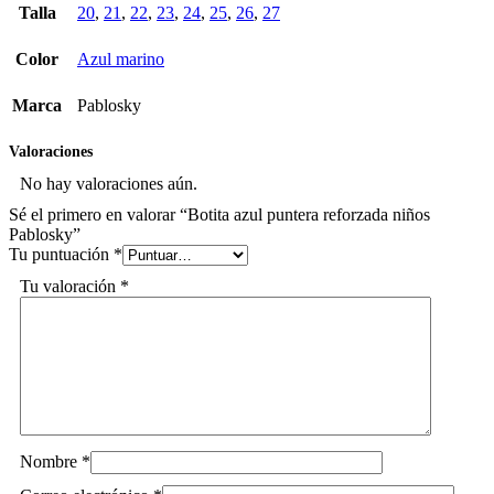
Talla
20
,
21
,
22
,
23
,
24
,
25
,
26
,
27
Color
Azul marino
Marca
Pablosky
Valoraciones
No hay valoraciones aún.
Sé el primero en valorar “Botita azul puntera reforzada niños
Pablosky”
Tu puntuación
*
Tu valoración
*
Nombre
*