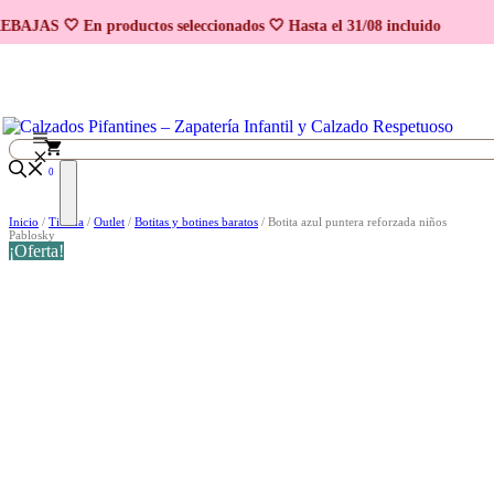
Saltar al contenido
EBAJAS 🤍 En productos seleccionados 🤍 Hasta el 31/08 incluido
0
Inicio
/
Tienda
/
Outlet
/
Botitas y botines baratos
/ Botita azul puntera reforzada niños
Pablosky
¡Oferta!