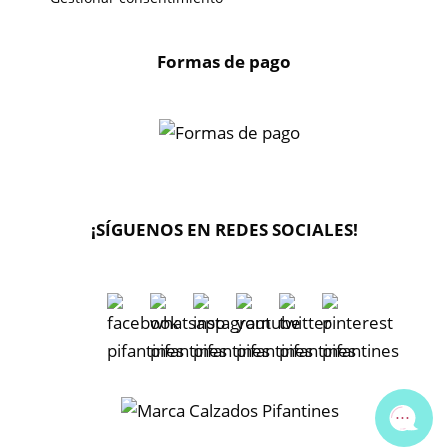
Formas de pago
X
🔄 Solicitar
CAMBIO/DEVOLUCIÓN
¡SÍGUENOS EN REDES SOCIALES!
📞 Contactar Whatsapp
📧 Enviar mensaje
📦 Seguimiento de mi pedido