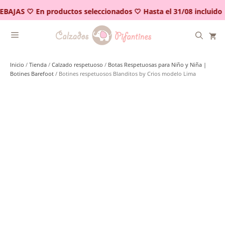
Saltar
BAJAS 🤍 En productos seleccionados 🤍 Hasta el 31/08 incluido
al
contenido
Inicio
/
Tienda
/
Calzado respetuoso
/
Botas Respetuosas para Niño y Niña |
Botines Barefoot
/ Botines respetuosos Blanditos by Crios modelo Lima