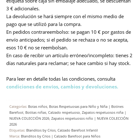
etiqueta sobre caja sin embalaje adecuado, se descuentan
3 € adicionales.
La devolución se hará siempre con el mismo medio de
pago que se utilizó para la compra.
En pedidos contrareembolso: se pagan 10 € por gastos de
envío anticipados; si el pedido se rechaza o no se acepta,
esos 10 € no se reembolsan.
En caso de recibir un artículo erróneo/incompleto: tienes 2
días naturales para reclamar; se hace cambio si hay stock.
Para leer en detalle todas las condiciones, consulta
condiciones de envíos, cambios y devoluciones.
Categorías:
Botas niños
,
Botas Respetuosas para Niño y Niña | Botines
Barefoot
,
Botitas niñas
,
Calzado respetuoso
,
Zapatos respetuosos niña |
NUEVA COLECCIÓN 2026
,
Zapatos respetuosos niño | NUEVA COLECCIÓN
2026
Etiquetas:
Blanditos by Crios
,
Calzado Barefoot Infantil
Marca:
Blanditos by Crios | Calzado Barefoot para Niños