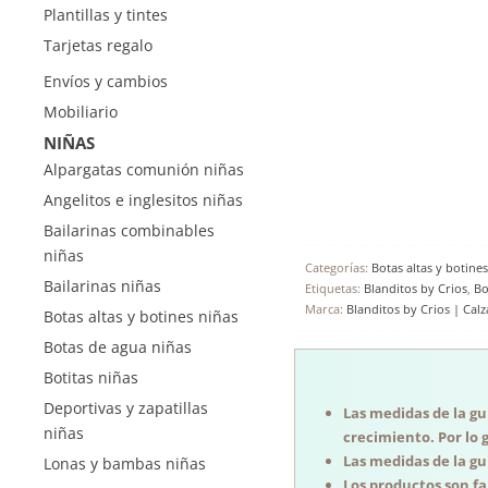
Plantillas y tintes
Tarjetas regalo
Envíos y cambios
Mobiliario
NIÑAS
Alpargatas comunión niñas
Angelitos e inglesitos niñas
Bailarinas combinables
niñas
Categorías:
Botas altas y botines
Bailarinas niñas
Etiquetas:
Blanditos by Crios
,
Bo
Marca:
Blanditos by Crios | Cal
Botas altas y botines niñas
Botas de agua niñas
Botitas niñas
Deportivas y zapatillas
Las medidas de la guí
niñas
crecimiento. Por lo 
Las medidas de la guí
Lonas y bambas niñas
Los productos son f