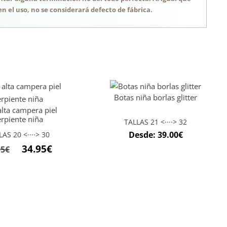
n el uso, no se considerará defecto de fábrica.
Botas niña borlas glitter
alta campera piel
erpiente niña
TALLAS 21 <····> 32
Desde:
39.00
€
LAS 20 <····> 30
34.95
€
95
€