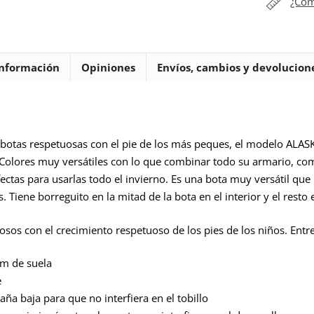
¿Cóm
Blanditos
by
Crios
cantidad
nformación
Opiniones
Envíos, cambios y devolucion
otas respetuosas con el pie de los más peques, el modelo ALASKA
. Colores muy versátiles con lo que combinar todo su armario, com
ctas para usarlas todo el invierno. Es una bota muy versátil que p
. Tiene borreguito en la mitad de la bota en el interior y el resto
sos con el crecimiento respetuoso de los pies de los niños. Entre 
mm de suela
e
aña baja para que no interfiera en el tobillo