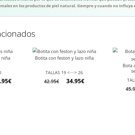
males en los productos de piel natural. Siempre y cuando no influya e
acionados
 niña
Botita con feston y lazo niña
Bota 
s
0
TALLAS 19 <····> 26
.95
€
34.95
€
TAL
42.95
€
45.