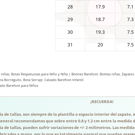
28
17.9
7.1
29
18.7
7.3
30
19.3
7.5
31
20
7.5
 niñas
,
Botas Respetuosas para Niño y Niña | Botines Barefoot
,
Botitas niñas
,
Zapatos
ta Borreguito
,
Bota Serraje
,
Calzado Barefoot Infantil
zado Barefoot para Niños
¡RECUERDA!
a de tallas, son siempre de la plantilla o espacio interior del zapato
general recomendamos que sobre entre 0.8 y 1.2 cm entre la medida del
a de tallas, pueden sufrir variaciones de +/- 2 milímetros. Las medida
abricados a mano, por lo que es totalmente normal que puedan presen