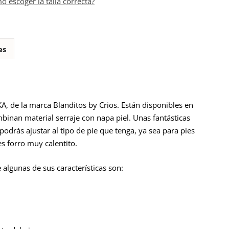
o escoger la talla correcta?
es
, de la marca Blanditos by Crios. Están disponibles en
binan material serraje con napa piel. Unas fantásticas
odrás ajustar al tipo de pie que tenga, ya sea para pies
 es forro muy calentito.
algunas de sus características son: