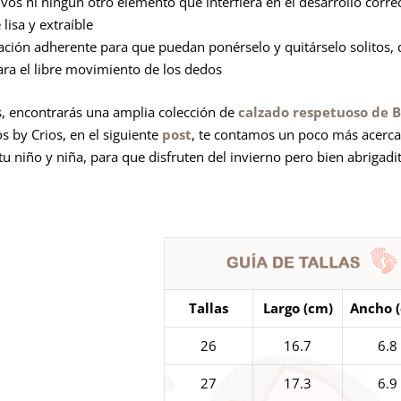
tivos ni ningún otro elemento que interfiera en el desarrollo correc
 lisa y extraíble
lación adherente para que puedan ponérselo y quitárselo solito
a el libre movimiento de los dedos
 encontrarás una amplia colección de
calzado respetuoso de B
s by Crios, en el siguiente
post
, te contamos un poco más acerca
u niño y niña, para que disfruten del invierno pero bien abrigadi
Tallas
Largo (cm)
Ancho 
26
16.7
6.8
27
17.3
6.9