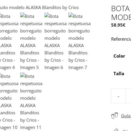
BOTA
MODE
58.95
€
Referenci
Color
Talla
-
Bota
respetuos
borreguit
Guía 
modelo
ALASKA