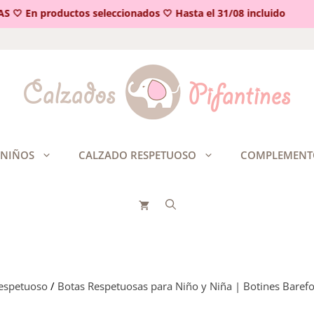
🤍 En productos seleccionados 🤍 Hasta el 31/08 incluido
 NIÑOS
CALZADO RESPETUOSO
COMPLEMENT
respetuoso
/
Botas Respetuosas para Niño y Niña | Botines Baref