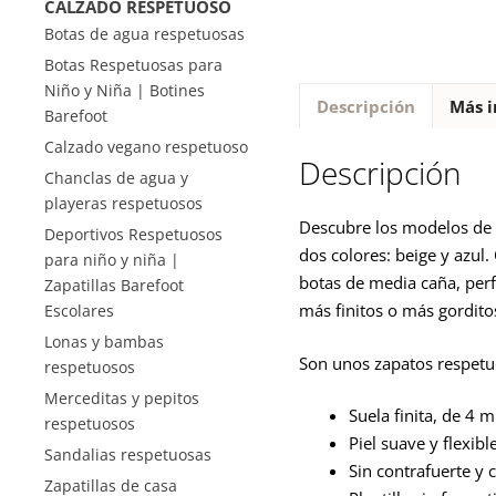
CALZADO RESPETUOSO
Botas de agua respetuosas
Botas Respetuosas para
Niño y Niña | Botines
Descripción
Más i
Barefoot
Calzado vegano respetuoso
Descripción
Chanclas de agua y
playeras respetuosos
Descubre los modelos de b
Deportivos Respetuosos
dos colores: beige y azul
para niño y niña |
botas de media caña, perfe
Zapatillas Barefoot
más finitos o más gorditos
Escolares
Lonas y bambas
Son unos zapatos respetuo
respetuosos
Merceditas y pepitos
Suela finita, de 4 
respetuosos
Piel suave y flexibl
Sandalias respetuosas
Sin contrafuerte y c
Zapatillas de casa