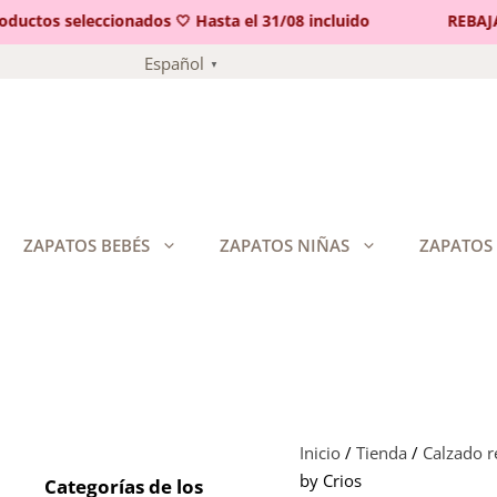
ctos seleccionados 🤍 Hasta el 31/08 incluido
REBAJAS 
Saltar
Español
▼
al
contenido
ZAPATOS BEBÉS
ZAPATOS NIÑAS
ZAPATOS
Inicio
/
Tienda
/
Calzado 
by Crios
Categorías de los