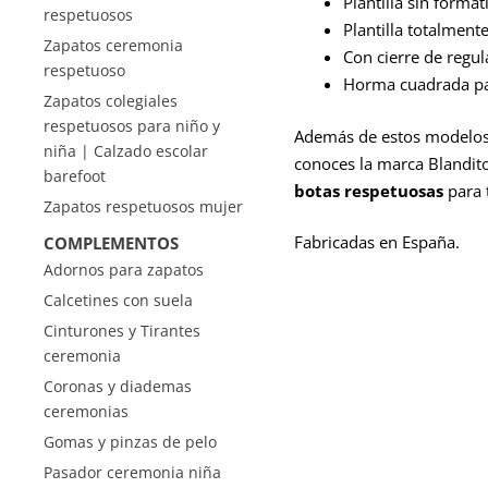
Plantilla sin forma
respetuosos
Plantilla totalmente
Zapatos ceremonia
Con cierre de regu
respetuoso
Horma cuadrada par
Zapatos colegiales
respetuosos para niño y
Además de estos modelos,
niña | Calzado escolar
conoces la marca Blandito
barefoot
botas respetuosas
para t
Zapatos respetuosos mujer
Fabricadas en España.
COMPLEMENTOS
Adornos para zapatos
Calcetines con suela
Cinturones y Tirantes
ceremonia
Coronas y diademas
ceremonias
Gomas y pinzas de pelo
Pasador ceremonia niña