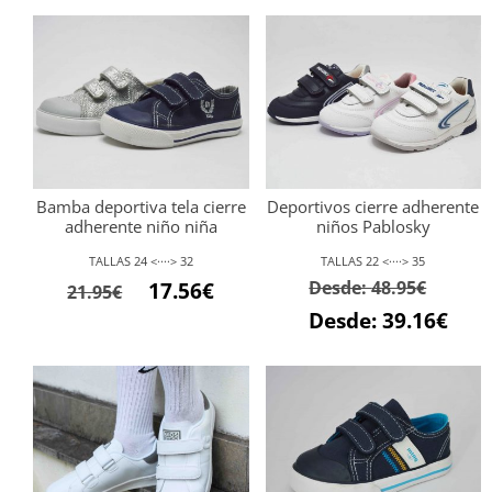
Bamba deportiva tela cierre
Deportivos cierre adherente
adherente niño niña
niños Pablosky
TALLAS 24 <····> 32
TALLAS 22 <····> 35
El
El
Desde:
48.95
€
17.56
€
21.95
€
precio
precio
Desde:
39.16
€
original
actual
era:
es:
21.95€.
17.56€.