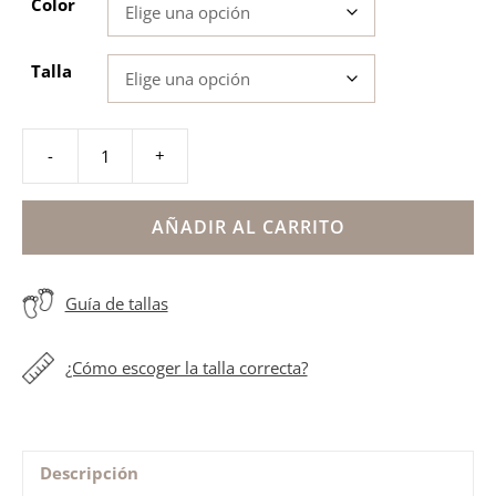
Color
Talla
-
+
Deportivas
barefoot
Blanditos
AÑADIR AL CARRITO
by
Crios
Guía de tallas
ANETO
cantidad
¿Cómo escoger la talla correcta?
Descripción