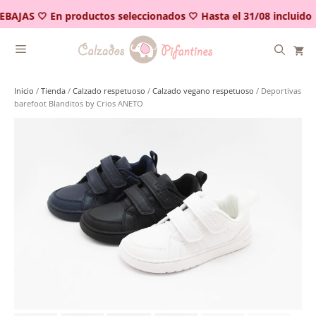
Saltar
EBAJAS 🤍 En productos seleccionados 🤍 Hasta el 31/08 incluido
al
contenido
Inicio
/
Tienda
/
Calzado respetuoso
/
Calzado vegano respetuoso
/ Deportivas
barefoot Blanditos by Crios ANETO