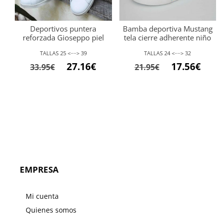
Deportivos puntera
Bamba deportiva Mustang
reforzada Gioseppo piel
tela cierre adherente niño
TALLAS 25 <····> 39
TALLAS 24 <····> 32
El
El
El
El
27.16
€
17.56
€
33.95
€
21.95
€
precio
precio
precio
preci
original
actual
original
actu
era:
es:
era:
es:
33.95€.
27.16€.
21.95€.
17.56
EMPRESA
Mi cuenta
Quienes somos