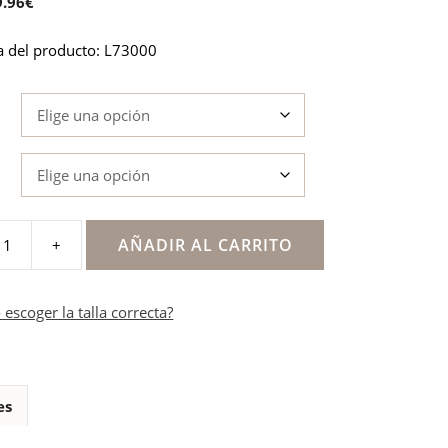
El
9.96
€
recio
precio
a del producto: L73000
iginal
actual
a:
es:
.95€.
19.96€.
AÑADIR AL CARRITO
+
escoger la talla correcta?
e
es