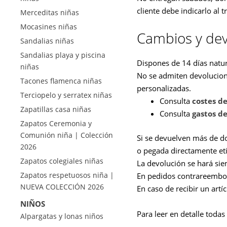
cliente debe indicarlo al t
Merceditas niñas
Mocasines niñas
Cambios y dev
Sandalias niñas
Sandalias playa y piscina
Dispones de 14 días natur
niñas
No se admiten devolucion
Tacones flamenca niñas
personalizadas.
Terciopelo y serratex niñas
Consulta
costes d
Zapatillas casa niñas
Consulta
gastos de
Zapatos Ceremonia y
Comunión niña | Colección
Si se devuelven más de dos 
2026
o pegada directamente eti
Zapatos colegiales niñas
La devolución se hará si
Zapatos respetuosos niña |
En pedidos contrareembols
NUEVA COLECCIÓN 2026
En caso de recibir un artí
NIÑOS
Para leer en detalle todas
Alpargatas y lonas niños