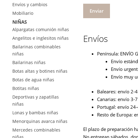
Envíos y cambios
Mobiliario
NIÑAS
Alpargatas comunión niñas
Envíos
Angelitos e inglesitos niñas
Bailarinas combinables
Península: ENVÍO G
niñas
Envío estánda
Bailarinas niñas
Envío urgente
Botas altas y botines niñas
Envío muy ur
Botas de agua niñas
Botitas niñas
Baleares: envío 2-4 
Deportivas y zapatillas
Canarias: envío 3-7 
niñas
Portugal: envío 24-
Lonas y bambas niñas
Resto de Europa: en
Menorquinas avarca niñas
El plazo de preparación h
Mercedes combinables
No entregan sábados, domin
niñas