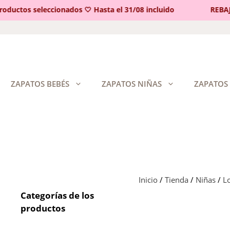
uctos seleccionados 🤍 Hasta el 31/08 incluido
REBAJAS 
Saltar
al
contenido
ZAPATOS BEBÉS
ZAPATOS NIÑAS
ZAPATOS
Inicio
/
Tienda
/
Niñas
/
L
Categorías de los
productos