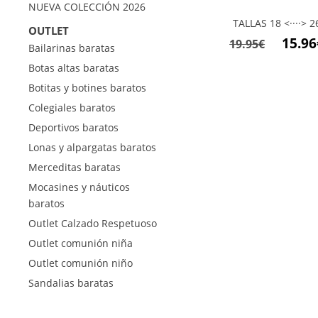
NUEVA COLECCIÓN 2026
TALLAS 18 <····> 2
OUTLET
El
15.96
19.95
€
Bailarinas baratas
precio
Botas altas baratas
origina
Botitas y botines baratos
era:
Colegiales baratos
19.95€.
Deportivos baratos
Lonas y alpargatas baratos
Merceditas baratas
Mocasines y náuticos
baratos
Outlet Calzado Respetuoso
Outlet comunión niña
Outlet comunión niño
Sandalias baratas