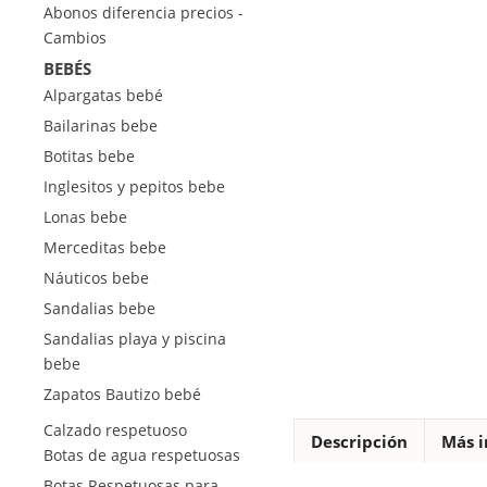
Abonos diferencia precios -
Cambios
BEBÉS
Alpargatas bebé
Bailarinas bebe
Botitas bebe
Inglesitos y pepitos bebe
Lonas bebe
Merceditas bebe
Náuticos bebe
Sandalias bebe
Sandalias playa y piscina
bebe
Zapatos Bautizo bebé
Calzado respetuoso
Descripción
Más i
Botas de agua respetuosas
Botas Respetuosas para