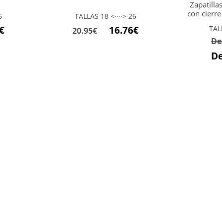
Zapatilla
con cierr
6
TALLAS 18 <····> 26
El
El
El
€
16.76
€
TAL
20.95
€
De
precio
precio
precio
l
actual
original
actual
D
es:
era:
es:
15.96€.
20.95€.
16.76€.