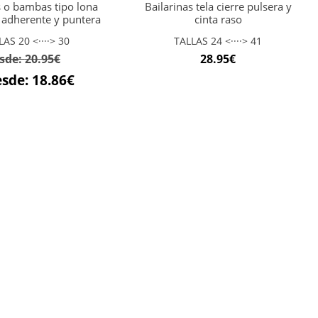
s o bambas tipo lona
Bailarinas tela cierre pulsera y
e adherente y puntera
cinta raso
LAS 20 <····> 30
TALLAS 24 <····> 41
sde:
20.95
€
28.95
€
esde:
18.86
€