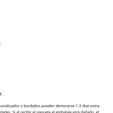
:
€.
ersonalizados o bordados pueden demorarse 1-3 días extra.
ades. Si al recibir el paquete el embalaje está dañado, el