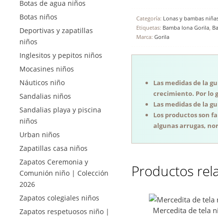
Botas de agua niños
Botas niños
Categoría:
Lonas y bambas niña
Etiquetas:
Bamba lona Gorila
,
Ba
Deportivas y zapatillas
Marca:
Gorila
niños
Inglesitos y pepitos niños
Mocasines niños
Náuticos niño
Las medidas de la guí
crecimiento. Por lo 
Sandalias niños
Las medidas de la guí
Sandalias playa y piscina
Los productos son f
niños
algunas arrugas, nor
Urban niños
Zapatillas casa niños
Zapatos Ceremonia y
Productos rel
Comunión niño | Colección
2026
Zapatos colegiales niños
Mercedita de tela n
Zapatos respetuosos niño |