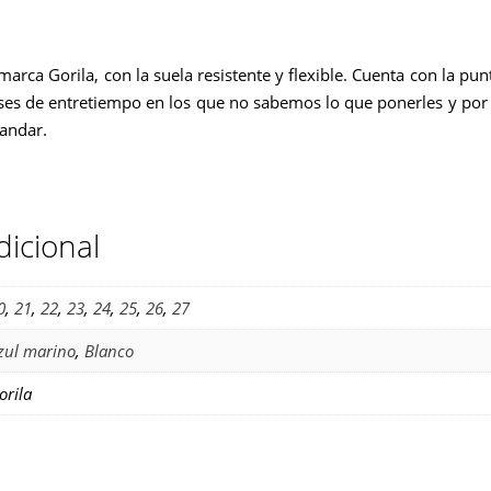
Gorila
cantidad
marca Gorila, con la suela resistente y flexible. Cuenta con la pu
meses de entretiempo en los que no sabemos lo que ponerles y po
andar.
dicional
0
,
21
,
22
,
23
,
24
,
25
,
26
,
27
zul marino
,
Blanco
orila