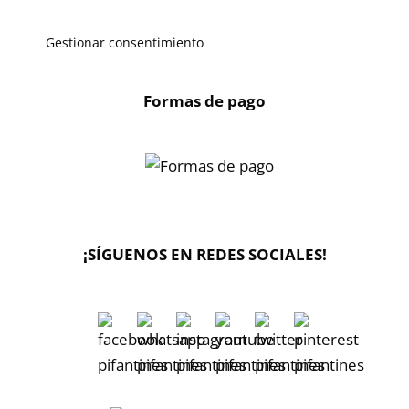
Gestionar consentimiento
Formas de pago
¡SÍGUENOS EN REDES SOCIALES!
🔄 Solicitar
CAMBIO/DEVOLUCIÓN
📞 Contactar Whatsapp
📧 Enviar mensaje