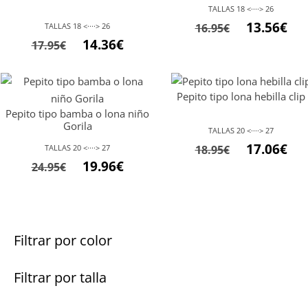
TALLAS 18 <····> 26
El
El
13.56
€
TALLAS 18 <····> 26
16.95
€
El
El
14.36
€
precio
pre
17.95
€
precio
precio
original
act
original
actual
era:
es:
Pepito tipo lona hebilla clip
era:
es:
16.95€.
13.5
Pepito tipo bamba o lona niño
17.95€.
14.36€.
Gorila
TALLAS 20 <····> 27
El
El
17.06
€
TALLAS 20 <····> 27
18.95
€
El
El
19.96
€
precio
pre
24.95
€
precio
precio
original
act
original
actual
era:
es:
era:
es:
18.95€.
17.0
24.95€.
19.96€.
Filtrar por color
Filtrar por talla