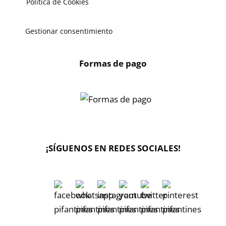
Política de Cookies
Gestionar consentimiento
Formas de pago
¡SÍGUENOS EN REDES SOCIALES!
🔄 Solicitar
CAMBIO/DEVOLUCIÓN
📞 Contactar Whatsapp
📧 Enviar mensaje