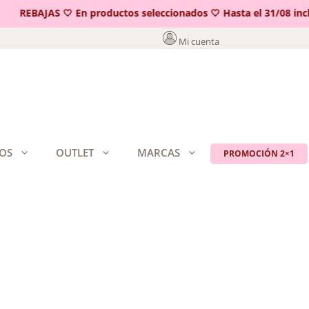
REBAJAS 🤍 En productos seleccionados 🤍 Hasta el 31/08 inclui
Mi cuenta
OS
OUTLET
MARCAS
PROMOCIÓN 2×1