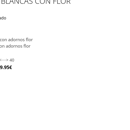
 BLANCAS CON FLOR
ado
con adornos flor
····> 40
9.95
€