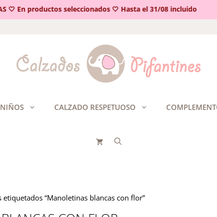
 En productos seleccionados 🤍 Hasta el 31/08 incluido
 NIÑOS
CALZADO RESPETUOSO
COMPLEMENT
 etiquetados “Manoletinas blancas con flor”