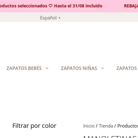
ctos seleccionados 🤍 Hasta el 31/08 incluido
REBAJAS 
Saltar
Español
▼
al
contenido
ZAPATOS BEBÉS
ZAPATOS NIÑAS
ZAPATOS
Filtrar por color
Inicio
/
Tienda
/ Productos