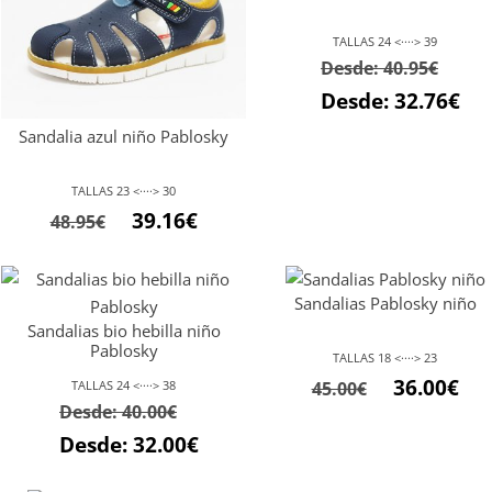
TALLAS 24 <····> 39
Desde:
40.95
€
Desde:
32.76
€
Sandalia azul niño Pablosky
TALLAS 23 <····> 30
El
El
39.16
€
48.95
€
precio
precio
original
actual
Sandalias Pablosky niño
era:
es:
Sandalias bio hebilla niño
48.95€.
39.16€.
Pablosky
TALLAS 18 <····> 23
El
El
36.00
€
TALLAS 24 <····> 38
45.00
€
Desde:
40.00
€
precio
pre
Desde:
32.00
€
original
act
era:
es: