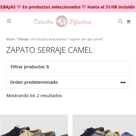
Saltar
EBAJAS 🤍 En productos seleccionados 🤍 Hasta el 31/08 incluido
al
contenido
Inicio
/
Tienda
/ Productos etiquetados “zapato serraje camel”
ZAPATO SERRAJE CAMEL
Filtrar productos ⇅
Mostrando los 2 resultados