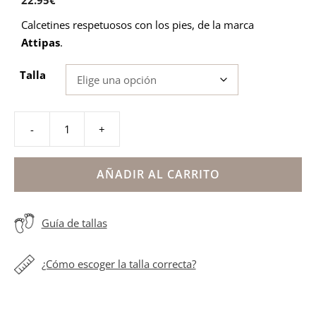
22.95
€
Calcetines respetuosos con los pies, de la marca
Attipas
.
Talla
-
+
Calcetines
Attipas
Panther
AÑADIR AL CARRITO
rosa
cantidad
Guía de tallas
¿Cómo escoger la talla correcta?