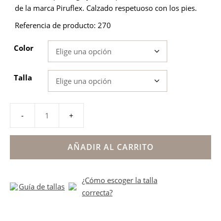
original
actual
de la marca Piruflex. Calzado respetuoso con los pies.
era:
es:
Referencia de producto: 270
46.95€.
37.56€.
Color
Talla
Sandalias
Piruflex
microfibra
AÑADIR AL CARRITO
elástico
y
¿Cómo escoger la talla
suela
Guía de tallas
correcta?
color
niño
cantidad