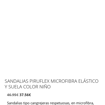
SANDALIAS PIRUFLEX MICROFIBRA ELÁSTICO
Y SUELA COLOR NIÑO
El
El
46.95
€
37.56
€
precio
precio
Sandalias tipo cangrejeras respetuosas, en microfibra,