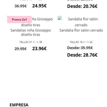
24.95
€
Desde:
20.76
€
36.95
€
Promo 2x1
Sandalias niña Gioseppo
Sandalia flor talón cerrado
diseño tiras
TALLAS 31 <····> 38
TALLAS 18 <····> 26
El
El
Desde:
35.95
€
23.96
€
29.95
€
precio
precio
Desde:
28.76
€
original
actual
era:
es:
29.95€.
23.96€.
EMPRESA