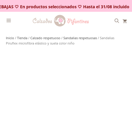
Saltar
BAJAS 🤍 En productos seleccionados 🤍 Hasta el 31/08 incluido
al
contenido
Inicio
/
Tienda
/
Calzado respetuoso
/
Sandalias respetuosas
/ Sandalias
Piruflex microfibra elástico y suela color niño