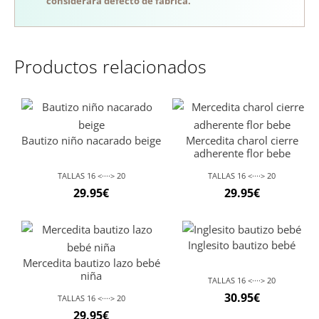
considerará defecto de fábrica.
Productos relacionados
Bautizo niño nacarado beige
Mercedita charol cierre
adherente flor bebe
TALLAS 16 <····> 20
TALLAS 16 <····> 20
29.95
€
29.95
€
Inglesito bautizo bebé
Mercedita bautizo lazo bebé
niña
TALLAS 16 <····> 20
30.95
€
TALLAS 16 <····> 20
29.95
€