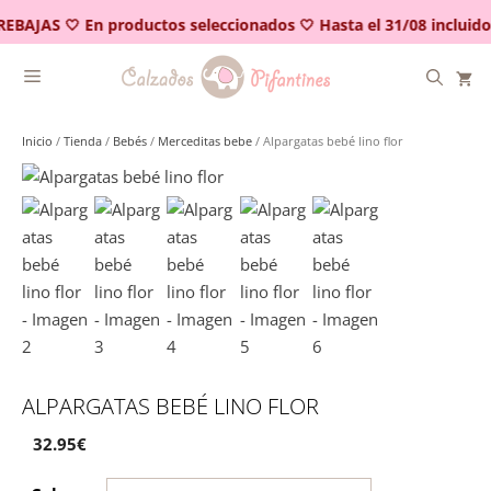
Saltar
REBAJAS 🤍 En productos seleccionados 🤍 Hasta el 31/08 incluido
al
contenido
Inicio
/
Tienda
/
Bebés
/
Merceditas bebe
/ Alpargatas bebé lino flor
ALPARGATAS BEBÉ LINO FLOR
32.95
€