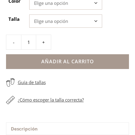
Color
Talla
-
+
Alpargatas
bebé
lino
AÑADIR AL CARRITO
flor
cantidad
Guía de tallas
¿Cómo escoger la talla correcta?
Descripción