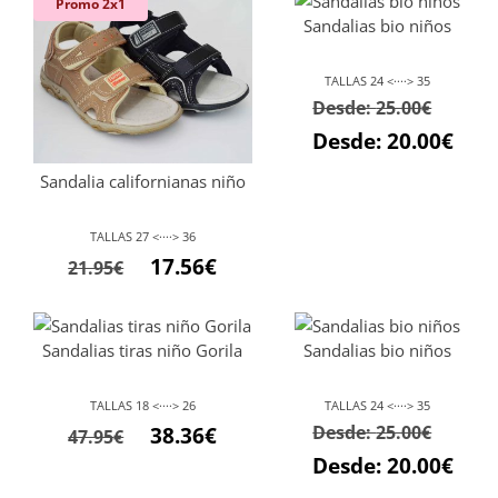
Promo 2x1
Sandalias bio niños
TALLAS 24 <····> 35
Desde:
25.00
€
Desde:
20.00
€
Sandalia californianas niño
TALLAS 27 <····> 36
El
El
17.56
€
21.95
€
precio
precio
original
actual
Sandalias tiras niño Gorila
Sandalias bio niños
era:
es:
21.95€.
17.56€.
TALLAS 18 <····> 26
TALLAS 24 <····> 35
El
El
Desde:
25.00
€
38.36
€
47.95
€
precio
precio
Desde:
20.00
€
original
actual