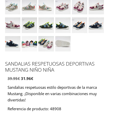
SANDALIAS RESPETUOSAS DEPORTIVAS
MUSTANG NIÑO NIÑA
El
El
39.95
€
31.96
€
precio
precio
Sandalias respetuosas estilo deportivas de la marca
original
actual
Mustang. ¡Disponible en varias combinaciones muy
era:
es:
divertidas!
39.95€.
31.96€.
Referencia de producto: 48908