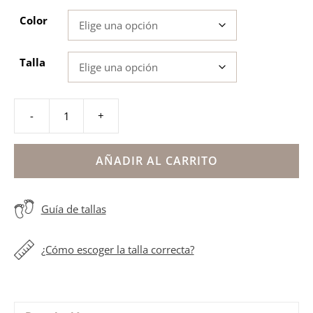
Color
Talla
-
+
Sandalias
respetuosas
deportivas
AÑADIR AL CARRITO
Mustang
niño
Guía de tallas
niña
cantidad
¿Cómo escoger la talla correcta?