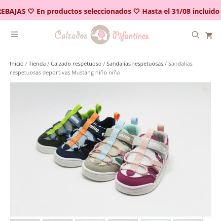
Saltar
EBAJAS 🤍 En productos seleccionados 🤍 Hasta el 31/08 incluido
al
contenido
Inicio
/
Tienda
/
Calzado respetuoso
/
Sandalias respetuosas
/ Sandalias
respetuosas deportivas Mustang niño niña