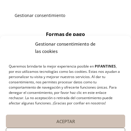
Gestionar consentimiento
Formas de pago
Gestionar consentimiento de
X
las cookies
🔄 Solicitar
Queremos brindarte la mejor experiencia posible en
PIFANTINES
,
CAMBIO/DEVOLUCIÓN
por eso utilizamos tecnologías como las cookies. Estas nos ayudan a
personalizar tu visita y mejorar nuestros servicios. Al dar tu
consentimiento, nos permites procesar datos como tu
¡SÍGUENOS EN REDES SOCIALES!
📞 Contactar Whatsapp
comportamiento de navegación y ofrecerte funciones únicas. Para
denegar el consentimiento, por favor haz clic en este enlace
rechazar
. La no aceptación o retirada del consentimiento puede
📧 Enviar mensaje
afectar algunas funciones. ¡Gracias por confiar en nosotros!
📦 Seguimiento de mi pedido
ACEPTAR