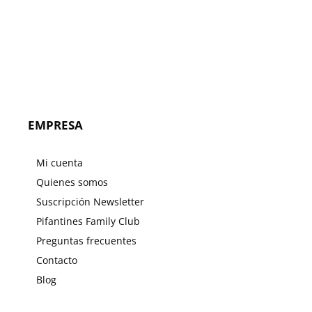
era:
es:
47.95€.
38.36€.
EMPRESA
Mi cuenta
Quienes somos
Suscripción Newsletter
Pifantines Family Club
Preguntas frecuentes
Contacto
Blog