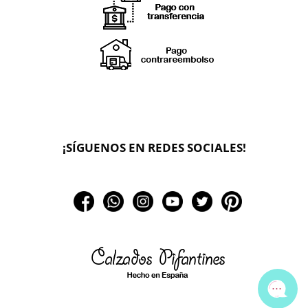
X
🔄 Solicitar
CAMBIO/DEVOLUCIÓN
¡SÍGUENOS EN REDES SOCIALES!
📞 Contactar Whatsapp
📧 Enviar mensaje
📦 Seguimiento de mi pedido