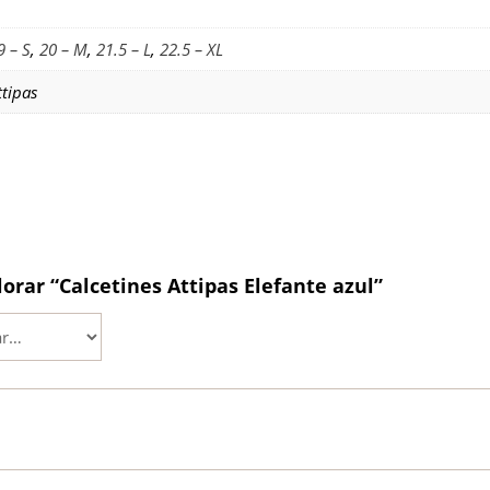
9 – S
,
20 – M
,
21.5 – L
,
22.5 – XL
ttipas
lorar “Calcetines Attipas Elefante azul”