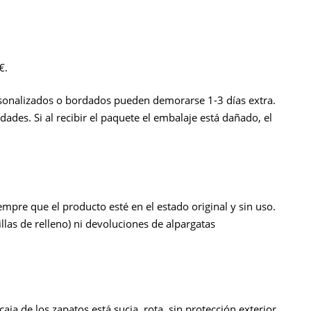
€.
ersonalizados o bordados pueden demorarse 1-3 días extra.
ades. Si al recibir el paquete el embalaje está dañado, el
mpre que el producto esté en el estado original y sin uso.
as de relleno) ni devoluciones de alpargatas
caja de los zapatos está sucia, rota, sin protección exterior