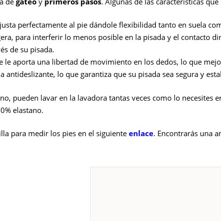
pa de
gateo
y
primeros pasos
. Algunas de las características qu
ajusta perfectamente al pie dándole flexibilidad tanto en suela com
gera, para interferir lo menos posible en la pisada y el contacto d
vés de su pisada.
 le aporta una libertad de movimiento en los dedos, lo que mejor
a antideslizante, lo que garantiza que su pisada sea segura y esta
o, pueden lavar en la lavadora tantas veces como lo necesites e
20% elastano.
lla para medir los pies en el siguiente
enlace
. Encontrarás una a