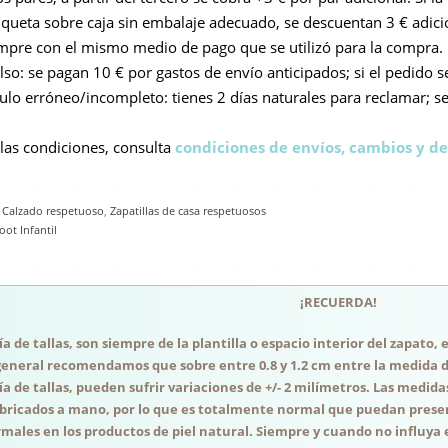
queta sobre caja sin embalaje adecuado, se descuentan 3 € adici
empre con el mismo medio de pago que se utilizó para la compra.
o: se pagan 10 € por gastos de envío anticipados; si el pedido s
culo erróneo/incompleto: tienes 2 días naturales para reclamar; s
 las condiciones, consulta
condiciones de envíos, cambios y de
,
Calzado respetuoso
,
Zapatillas de casa respetuosos
ot Infantil
¡RECUERDA!
a de tallas, son siempre de la plantilla o espacio interior del zapato
general recomendamos que sobre entre 0.8 y 1.2 cm entre la medida del
a de tallas, pueden sufrir variaciones de +/- 2 milímetros. Las medida
abricados a mano, por lo que es totalmente normal que puedan presen
males en los productos de piel natural. Siempre y cuando no influya e