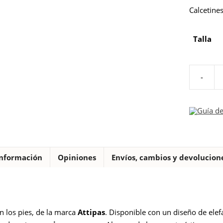
Calcetine
Talla
-
Calcetine
Attipas
Elefante
Guía de
azul
cantidad
nformación
Opiniones
Envíos, cambios y devolucion
n los pies, de la marca
Attipas
. Disponible con un diseño de elef