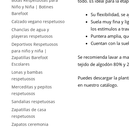
Botas Respetuosas para
todo. Es ideal para la eta
Niño y Niña | Botines
Barefoot
Su flexibilidad, se 
Suela muy fina y li
Calzado vegano respetuoso
los estímulos a tra
Chanclas de agua y
Puntera amplia, que
playeras respetuosos
Cuentan con la suel
Deportivos Respetuosos
para niño y niña |
Se recomienda lavar a man
Zapatillas Barefoot
tejido de algodón 80% y 
Escolares
Lonas y bambas
Puedes descargar la planti
respetuosos
en nuestro catálogo.
Merceditas y pepitos
respetuosos
Sandalias respetuosas
Zapatillas de casa
respetuosos
Zapatos ceremonia