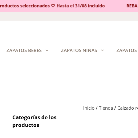
ctos seleccionados 🤍 Hasta el 31/08 incluido
REBAJAS 
Saltar
al
contenido
ZAPATOS BEBÉS
ZAPATOS NIÑAS
ZAPATOS
Inicio
/
Tienda
/
Calzado 
Categorías de los
productos