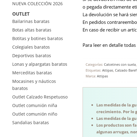
NUEVA COLECCIÓN 2026
o pegada directamente eti
OUTLET
La devolución se hará si
Bailarinas baratas
En pedidos contrareembols
En caso de recibir un artí
Botas altas baratas
Botitas y botines baratos
Para leer en detalle todas
Colegiales baratos
Deportivos baratos
Lonas y alpargatas baratos
Categorías:
Calcetines con suela
Etiquetas:
Attipas
,
Calzado Barefo
Merceditas baratas
Marca:
Attipas
Mocasines y náuticos
baratos
Outlet Calzado Respetuoso
Las medidas de la guí
Outlet comunión niña
crecimiento. Por lo 
Outlet comunión niño
Las medidas de la guí
Sandalias baratas
Los productos son f
algunas arrugas, nor