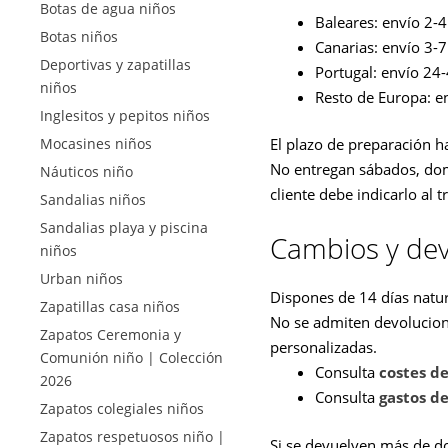
Botas de agua niños
Baleares: envío 2-4 
Botas niños
Canarias: envío 3-7 
Deportivas y zapatillas
Portugal: envío 24-
niños
Resto de Europa: en
Inglesitos y pepitos niños
El plazo de preparación h
Mocasines niños
No entregan sábados, domin
Náuticos niño
cliente debe indicarlo al t
Sandalias niños
Sandalias playa y piscina
Cambios y dev
niños
Urban niños
Dispones de 14 días natur
Zapatillas casa niños
No se admiten devolucion
Zapatos Ceremonia y
personalizadas.
Comunión niño | Colección
Consulta
costes d
2026
Consulta
gastos de
Zapatos colegiales niños
Zapatos respetuosos niño |
Si se devuelven más de dos 