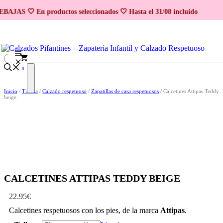
Saltar
BAJAS 🤍 En productos seleccionados 🤍 Hasta el 31/08 incluido
al
contenido
0
Inicio
/
Tienda
/
Calzado respetuoso
/
Zapatillas de casa respetuosos
/ Calcetines Attipas Teddy
beige
CALCETINES ATTIPAS TEDDY BEIGE
22.95
€
Calcetines respetuosos con los pies, de la marca
Attipas
.