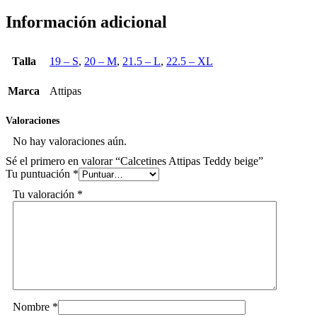
Información adicional
Talla
19 – S
,
20 – M
,
21.5 – L
,
22.5 – XL
Marca
Attipas
Valoraciones
No hay valoraciones aún.
Sé el primero en valorar “Calcetines Attipas Teddy beige”
Tu puntuación
*
Tu valoración
*
Nombre
*