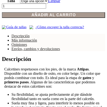
Talla
Limpiar
Calcetines
Attipas
Teddy
AÑADIR AL CARRITO
beige
cantidad
Guía de tallas
¿Cómo escoger la talla correcta?
Descripción
Más información
Opiniones
Envíos, cambios y devoluciones
Descripción
Calcetines respetuosos con los pies, de la marca
Attipas
.
Disponible con un diseño de osito, en color beige. Un color que
podrás combinar con todo. Es ideal para la etapa de
gateo
y
primeros pasos
. Algunas de las características que podemos
destacar de estos calcetines son:
Su flexibilidad, se ajusta perfectamente al pie dándole
flexibilidad tanto en suela como en la parte del calcetín.
Suela muy fina y ligera, para interferir lo menos posible en