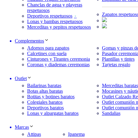
Chanclas de agua y playeras
respetuosos
Zapatos respetuos
Deportivos respetuosos
Lonas y bambas respetuosos
Merceditas y pepitos respetuosos
Complementos
Adornos para zapatos
Gomas y pinzas de
Calcetines con suela
Pasador ceremonia
Cinturones y Tirantes ceremonia
Plantillas y tintes
Coronas y diademas ceremonias
Tarjetas regalo
Outlet
Bailarinas baratas
Merceditas baratas
Botas altas baratas
Mocasines y náuti
Botitas y botines baratos
Outlet Calzado Re
Colegiales baratos
Outlet comunión n
Deportivos baratos
Outlet comunión n
Lonas y alpargatas baratos
Sandalias
Marcas
Attipas
Ipanema