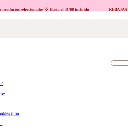
uctos seleccionados 🤍 Hasta el 31/08 incluido
REBAJAS 🤍 En
bé
ebé
ables niña
ña