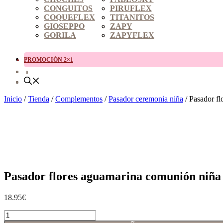
CONGUITOS
PIRUFLEX
COQUEFLEX
TITANITOS
GIOSEPPO
ZAPY
GORILA
ZAPYFLEX
PROMOCIÓN 2×1
0
Inicio
/
Tienda
/
Complementos
/
Pasador ceremonia niña
/ Pasador f
Pasador flores aguamarina comunión niña
18.95
€
Pasador
flores