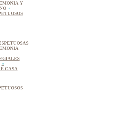
EMONIA Y
IÑO
PETUOSOS
ESPETUOSAS
REMONIA
EGIALES
S
DE CASA
S
PETUOSOS