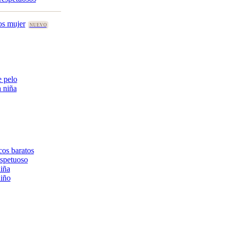
os mujer
 pelo
 niña
cos baratos
spetuoso
iña
iño