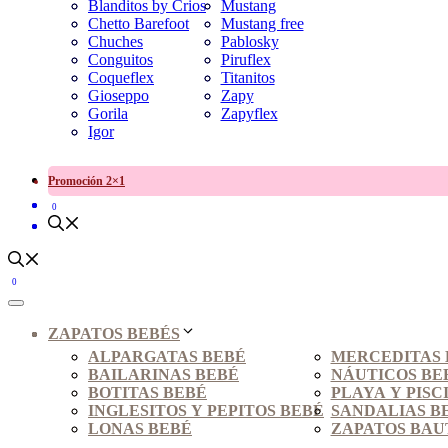
Blanditos by Crios
Mustang
Chetto Barefoot
Mustang free
Chuches
Pablosky
Conguitos
Piruflex
Coqueflex
Titanitos
Gioseppo
Zapy
Gorila
Zapyflex
Igor
Promoción 2×1
0
0
ZAPATOS BEBÉS
ALPARGATAS BEBÉ
MERCEDITAS 
BAILARINAS BEBÉ
NÁUTICOS BE
BOTITAS BEBÉ
PLAYA Y PISC
INGLESITOS Y PEPITOS BEBÉ
SANDALIAS B
LONAS BEBÉ
ZAPATOS BAU