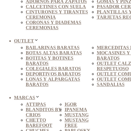
ADORNOS PARA ZAPATOS
GOMAS Y PINZ
CALCETINES CON SUELA
PASADOR CER
CINTURONES Y TIRANTES
PLANTILLAS Y
CEREMONIA
TARJETAS RE
CORONAS Y DIADEMAS
CEREMONIAS
OUTLET
BAILARINAS BARATAS
MERCEDITAS 
BOTAS ALTAS BARATAS
MOCASINES Y
BOTITAS Y BOTINES
BARATOS
BARATOS
OUTLET CAL
COLEGIALES BARATOS
RESPETUOSO
DEPORTIVOS BARATOS
OUTLET COMU
LONAS Y ALPARGATAS
OUTLET COMU
BARATOS
SANDALIAS
MARCAS
ATTIPAS
IGOR
BLANDITOS BY
IPANEMA
CRIOS
MUSTANG
CHETTO
MUSTANG
BAREFOOT
FREE
CHUCHES
PABLOSKY