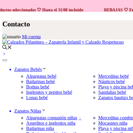
 seleccionados 🤍 Hasta el 31/08 incluido
REBAJAS 🤍 En prod
Saltar
al
Contacto
contenido
Mi cuenta
0
Zapatos Bebés
Alpargatas bebé
Merceditas bebé
Bailarinas bebé
Náuticos bebé
Botitas bebé
Playa y piscina be
Inglesitos y pepitos bebé
Sandalias bebé
Lonas bebé
Zapatos bautizo b
Zapatos Niñas
Alpargatas comunión niñas
Merceditas combin
Angelitos e inglesitos niña
Mocasines niña
Bailarinas niña
Playa y piscina ni