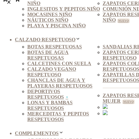
NIÑO
ZAPATOS CER
INGLESITOS Y PEPITOS NIÑO
COMUNIÓN N
MOCASINES NIÑO
ZAPATOS RES
NÁUTICOS NIÑO
NIÑO
PLAYA Y PISCINA NIÑO
CALZADO RESPETUOSO
BOTAS RESPETUOSAS
SANDALIAS R
BOTAS DE AGUA
ZAPATOS CE
RESPETUOSAS
RESPETUOSO
CALCETINES CON SUELA
ZAPATOS COL
CALZADO VEGANO
RESPETUOSO
RESPETUOSO
ZAPATILLAS 
CHANCLAS DE AGUA Y
RESPETUOSO
PLAYERAS RESPETUOSOS
DEPORTIVOS
ZAPATOS RES
RESPETUOSOS
MUJER
LONAS Y BAMBAS
RESPETUOSOS
MERCEDITAS Y PEPITOS
RESPETUOSOS
COMPLEMENTOS