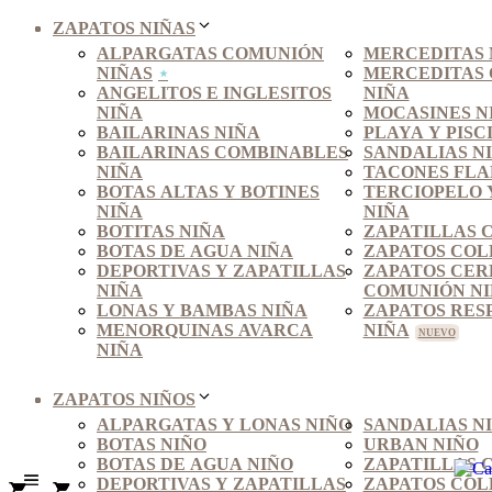
ZAPATOS NIÑAS
ALPARGATAS COMUNIÓN
MERCEDITAS 
NIÑAS
MERCEDITAS
ANGELITOS E INGLESITOS
NIÑA
NIÑA
MOCASINES N
BAILARINAS NIÑA
PLAYA Y PISC
BAILARINAS COMBINABLES
SANDALIAS N
NIÑA
TACONES FLA
BOTAS ALTAS Y BOTINES
TERCIOPELO 
NIÑA
NIÑA
BOTITAS NIÑA
ZAPATILLAS 
BOTAS DE AGUA NIÑA
ZAPATOS COL
DEPORTIVAS Y ZAPATILLAS
ZAPATOS CER
NIÑA
COMUNIÓN N
LONAS Y BAMBAS NIÑA
ZAPATOS RES
MENORQUINAS AVARCA
NIÑA
NIÑA
ZAPATOS NIÑOS
ALPARGATAS Y LONAS NIÑO
SANDALIAS N
BOTAS NIÑO
URBAN NIÑO
BOTAS DE AGUA NIÑO
ZAPATILLAS 
DEPORTIVAS Y ZAPATILLAS
ZAPATOS COL