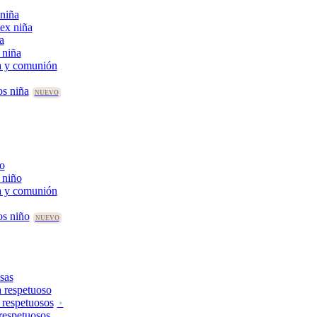
niña
tex niña
a
 niña
a y comunión
os niña
ño
 niño
a y comunión
os niño
sas
 respetuoso
 respetuosos
 respetuosos