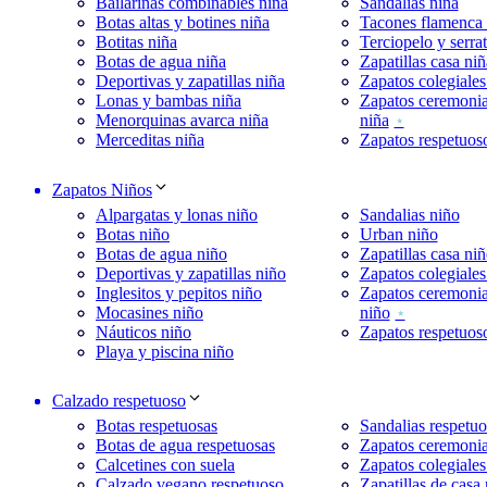
Bailarinas combinables niña
Sandalias niña
Botas altas y botines niña
Tacones flamenca 
Botitas niña
Terciopelo y serra
Botas de agua niña
Zapatillas casa niñ
Deportivas y zapatillas niña
Zapatos colegiales
Lonas y bambas niña
Zapatos ceremoni
Menorquinas avarca niña
niña
Merceditas niña
Zapatos respetuos
Zapatos Niños
Alpargatas y lonas niño
Sandalias niño
Botas niño
Urban niño
Botas de agua niño
Zapatillas casa ni
Deportivas y zapatillas niño
Zapatos colegiales
Inglesitos y pepitos niño
Zapatos ceremoni
Mocasines niño
niño
Náuticos niño
Zapatos respetuos
Playa y piscina niño
Calzado respetuoso
Botas respetuosas
Sandalias respetuo
Botas de agua respetuosas
Zapatos ceremonia
Calcetines con suela
Zapatos colegiales
Calzado vegano respetuoso
Zapatillas de casa