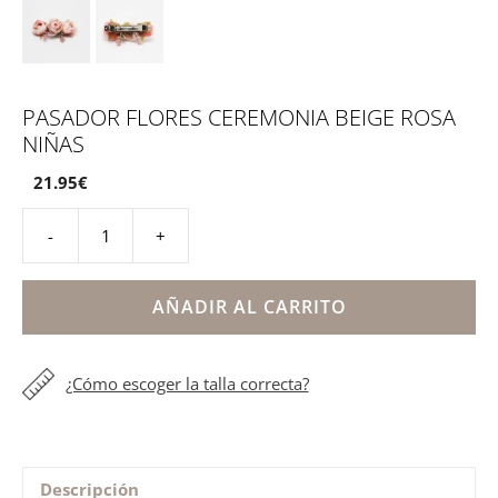
PASADOR FLORES CEREMONIA BEIGE ROSA
NIÑAS
21.95
€
-
+
Pasador
flores
ceremonia
AÑADIR AL CARRITO
beige
rosa
¿Cómo escoger la talla correcta?
niñas
cantidad
Descripción