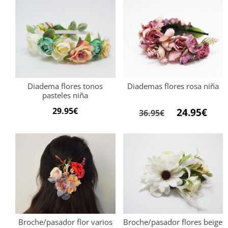
Diadema flores tonos
Diademas flores rosa niña
pasteles niña
El
El
29.95
€
24.95
€
36.95
€
precio
preci
original
actu
era:
es:
36.95€.
24.95
Broche/pasador flor varios
Broche/pasador flores beige