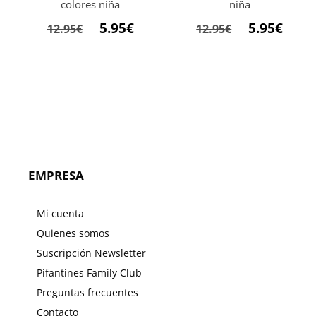
colores niña
niña
El
El
El
El
5.95
€
5.95
€
12.95
€
12.95
€
precio
precio
precio
preci
original
actual
original
actua
era:
es:
era:
es:
12.95€.
5.95€.
12.95€.
5.95€.
EMPRESA
Mi cuenta
Quienes somos
Suscripción Newsletter
Pifantines Family Club
Preguntas frecuentes
Contacto