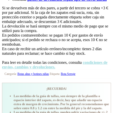
Si se devuelven más de dos pares, a partir del tercero se cobra +3 €
por par adicional. Si la caja de los zapatos está sucia, rota, sin
protección exterior o pegada directamente etiqueta sobre caja sin
embalaje adecuado, se descuentan 3 € adicionales.
La devolución se hará siempre con el mismo medio de pago que se
utilizó para la compra.
En pedidos contrareembolso: se pagan 10 € por gastos de envío
anticipados; si el pedido se rechaza o no se acepta, esos 10 € no se
reembolsan.
En caso de recibir un artículo erróneo/incompleto: tienes 2 días
naturales para reclamar; se hace cambio si hay stock.
Para leer en detalle todas las condiciones, consulta
condiciones de
envíos, cambios y devoluciones.
Categoría:
Botas altas y botines niñas
Etiqueta:
Bota Serraje
¡RECUERDA!
Las medidas de la guía de tallas, son siempre de la plantilla o
espacio interior del zapato, es decir, hay que añadir un espacio
extra de margen de crecimiento. Por lo general recomendamos que
sobre entre 0.8 y 1.2 cm entre la medida del pie y la del zapato.
Las medidas de la guía de tallas, pueden sufrir variaciones de +/- 2