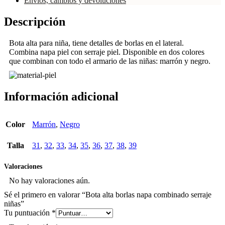
Envíos, cambios y devoluciones
Descripción
Bota alta para niña, tiene detalles de borlas en el lateral.
Combina napa piel con serraje piel. Disponible en dos colores
que combinan con todo el armario de las niñas: marrón y negro.
Información adicional
Color
Marrón
,
Negro
Talla
31
,
32
,
33
,
34
,
35
,
36
,
37
,
38
,
39
Valoraciones
No hay valoraciones aún.
Sé el primero en valorar “Bota alta borlas napa combinado serraje
niñas”
Tu puntuación
*