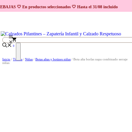
Saltar al contenido
EBAJAS 🤍 En productos seleccionados 🤍 Hasta el 31/08 incluido
0
Inicio
/
Tienda
/
Niñas
/
Botas altas y botines niñas
/ Bota alta borlas napa combinado serraje
niñas