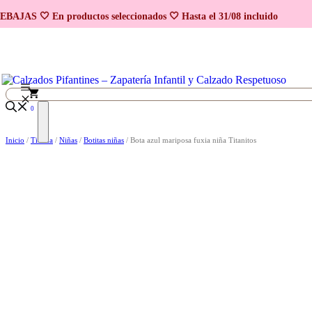
Saltar al contenido
BAJAS 🤍 En productos seleccionados 🤍 Hasta el 31/08 incluido
0
Inicio
/
Tienda
/
Niñas
/
Botitas niñas
/ Bota azul mariposa fuxia niña Titanitos