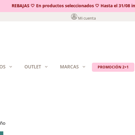
REBAJAS 🤍 En productos seleccionados 🤍 Hasta el 31/08 incl
Mi cuenta
OS
OUTLET
MARCAS
PROMOCIÓN 2×1
iño