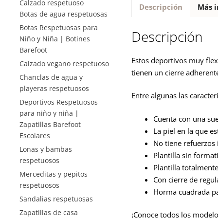
Calzado respetuoso
Descripción
Más i
Botas de agua respetuosas
Botas Respetuosas para
Descripción
Niño y Niña | Botines
Barefoot
Estos deportivos muy flex
Calzado vegano respetuoso
tienen un cierre adherente
Chanclas de agua y
playeras respetuosos
Entre algunas las caracte
Deportivos Respetuosos
para niño y niña |
Cuenta con una suel
Zapatillas Barefoot
La piel en la que es
Escolares
No tiene refuerzos i
Lonas y bambas
Plantilla sin forma
respetuosos
Plantilla totalmente
Merceditas y pepitos
Con cierre de regu
respetuosos
Horma cuadrada par
Sandalias respetuosas
Zapatillas de casa
¡Conoce todos los modelo