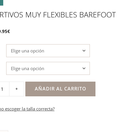
RTIVOS MUY FLEXIBLES BAREFOOT
9.95
€
AÑADIR AL CARRITO
+
s
o escoger la talla correcta?