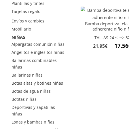
Plantillas y tintes
Tarjetas regalo
Envíos y cambios
Bamba deportiva tela 
adherente niño ni
Mobiliario
NIÑAS
TALLAS 24 <····> 3
El
Alpargatas comunión niñas
17.56
21.95
€
precio
Angelitos e inglesitos niñas
origina
Bailarinas combinables
niñas
era:
Bailarinas niñas
21.95€.
Botas altas y botines niñas
Botas de agua niñas
Botitas niñas
Deportivas y zapatillas
niñas
Lonas y bambas niñas