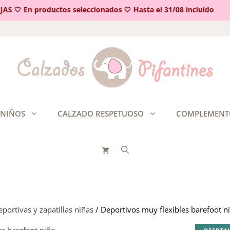
 🤍 En productos seleccionados 🤍 Hasta el 31/08 incluido
 NIÑOS
CALZADO RESPETUOSO
COMPLEMENT
portivas y zapatillas niñas
/ Deportivos muy flexibles barefoot n