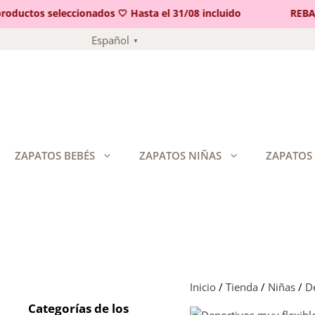
uctos seleccionados 🤍 Hasta el 31/08 incluido
REBAJAS
Saltar
Español
▼
al
contenido
ZAPATOS BEBÉS
ZAPATOS NIÑAS
ZAPATOS
Inicio
/
Tienda
/
Niñas
/
De
Categorías de los