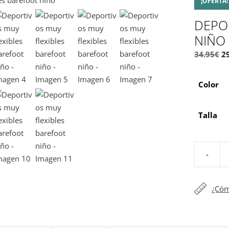
¡OFERTA!
DEPO
NIÑO
34.95
€
2
Color
Talla
-
Deportivo
muy
flexibles
¿Cóm
barefoot
niño
cantidad