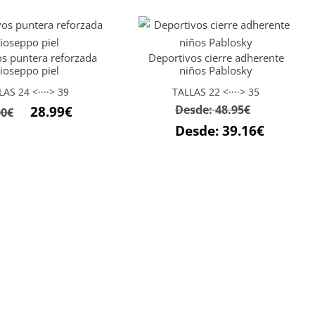
s puntera reforzada
Deportivos cierre adherente
ioseppo piel
niños Pablosky
LAS 24 <····> 39
TALLAS 22 <····> 35
Desde:
48.95
€
28.99
€
00
€
Desde:
39.16
€