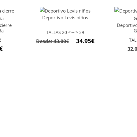
Deportivo Levis niños
cierre
Deportivo
ña
G
TALLAS 20 <····> 39
2
34.95
€
TAL
Desde:
43.00
€
El
€
32.
precio
l
actual
es:
17.56€.