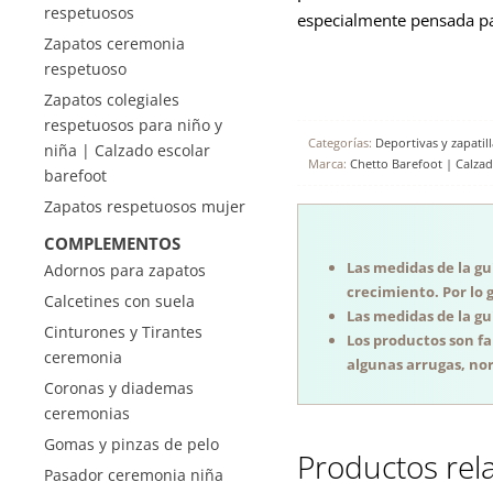
respetuosos
especialmente pensada pa
Zapatos ceremonia
respetuoso
Zapatos colegiales
respetuosos para niño y
Categorías:
Deportivas y zapatill
niña | Calzado escolar
Marca:
Chetto Barefoot | Calza
barefoot
Zapatos respetuosos mujer
COMPLEMENTOS
Las medidas de la guí
Adornos para zapatos
crecimiento. Por lo 
Calcetines con suela
Las medidas de la guí
Cinturones y Tirantes
Los productos son f
ceremonia
algunas arrugas, nor
Coronas y diademas
ceremonias
Gomas y pinzas de pelo
Productos rel
Pasador ceremonia niña