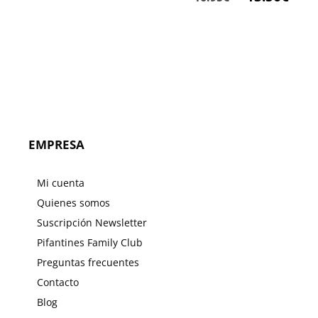
precio
preci
original
actu
era:
es:
16.95€.
13.56
EMPRESA
Mi cuenta
Quienes somos
Suscripción Newsletter
Pifantines Family Club
Preguntas frecuentes
Contacto
Blog