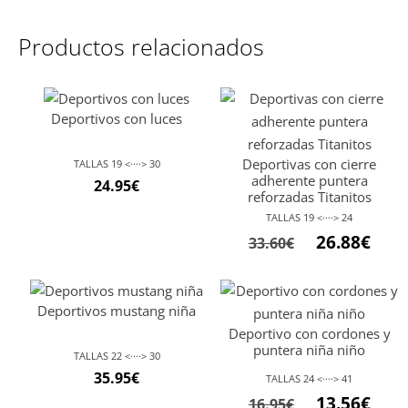
Productos relacionados
Deportivos con luces
Deportivas con cierre
TALLAS 19 <····> 30
adherente puntera
24.95
€
reforzadas Titanitos
TALLAS 19 <····> 24
El
El
26.88
€
33.60
€
precio
preci
original
actu
Deportivos mustang niña
era:
es:
Deportivo con cordones y
33.60€.
26.88
puntera niña niño
TALLAS 22 <····> 30
35.95
€
TALLAS 24 <····> 41
El
El
13.56
€
16.95
€