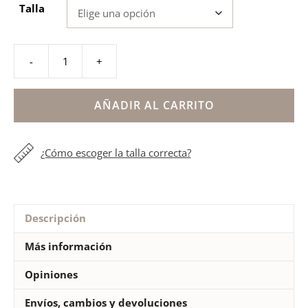
Talla
-
+
Zapatillas
deportivas
dorado
AÑADIR AL CARRITO
sin
cordones
¿Cómo escoger la talla correcta?
niñas
cantidad
Descripción
Más información
Opiniones
Envíos, cambios y devoluciones