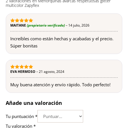
2 valoraciones en
Menorquinas avarcas respetuosas glitter
multicolor Zapyflex
MAITANE
(propietario verificado)
–
14 julio, 2026
5
de 5
Increíbles como están hechas y acabadas y el precio.
Súper bonitas
EVA HERMOSO
–
21 agosto, 2024
5
de 5
Muy buena atención y envío rápido. Todo perfecto!
Añade una valoración
Tu puntuación
*
Tu valoración
*