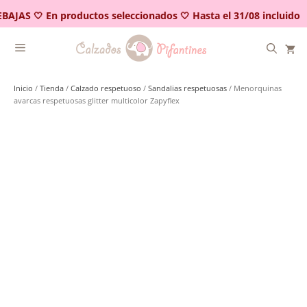
Saltar
BAJAS 🤍 En productos seleccionados 🤍 Hasta el 31/08 incluido
al
contenido
Inicio
/
Tienda
/
Calzado respetuoso
/
Sandalias respetuosas
/ Menorquinas
avarcas respetuosas glitter multicolor Zapyflex