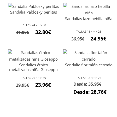
Sandalia Pablosky perlitas
Sandalias lazo hebilla niña
TALLAS 24 <····> 38
El
El
32.80
€
41.00
€
TALLAS 18 <····> 26
precio
precio
24.95
€
36.95
€
original
actual
era:
es:
41.00€.
32.80€.
Sandalias étnico
Sandalia flor talón cerrado
metalizadas niña Gioseppo
TALLAS 26 <····> 39
TALLAS 18 <····> 26
El
El
Desde:
35.95
€
23.96
€
29.95
€
precio
precio
Desde:
28.76
€
original
actual
era:
es:
29.95€.
23.96€.