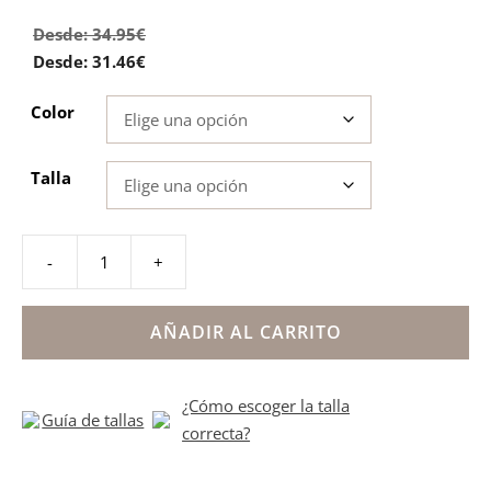
5.00
de 5
Desde:
34.95
€
Desde:
31.46
€
Color
Talla
-
+
Menorquinas
avarcas
respetuosas
AÑADIR AL CARRITO
glitter
multicolor
¿Cómo escoger la talla
Zapyflex
Guía de tallas
correcta?
cantidad