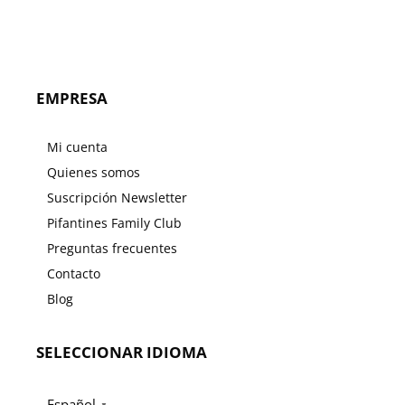
25.95€.
20.76
EMPRESA
Mi cuenta
Quienes somos
Suscripción Newsletter
Pifantines Family Club
Preguntas frecuentes
Contacto
Blog
SELECCIONAR IDIOMA
Español
▼