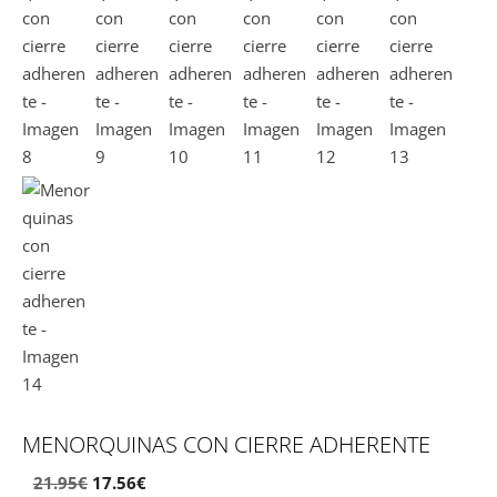
MENORQUINAS CON CIERRE ADHERENTE
El
El
21.95
€
17.56
€