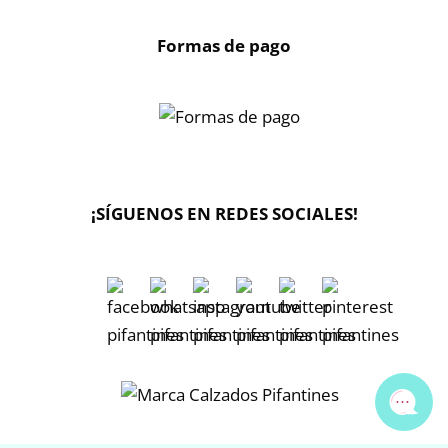
Formas de pago
X
🔄 Solicitar
CAMBIO/DEVOLUCIÓN
¡SÍGUENOS EN REDES SOCIALES!
📞 Contactar Whatsapp
📧 Enviar mensaje
📦 Seguimiento de mi pedido