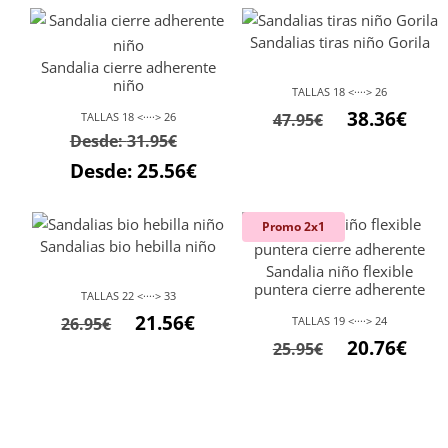
Sandalias tiras niño Gorila
Sandalia cierre adherente
niño
TALLAS 18 <····> 26
El
El
38.36
€
TALLAS 18 <····> 26
47.95
€
Desde:
31.95
€
precio
preci
Desde:
25.56
€
original
actu
era:
es:
47.95€.
38.36
Promo 2x1
Sandalias bio hebilla niño
Sandalia niño flexible
puntera cierre adherente
TALLAS 22 <····> 33
El
El
21.56
€
26.95
€
TALLAS 19 <····> 24
El
El
precio
precio
20.76
€
25.95
€
precio
preci
original
actual
original
actu
era:
es:
era:
es:
26.95€.
21.56€.