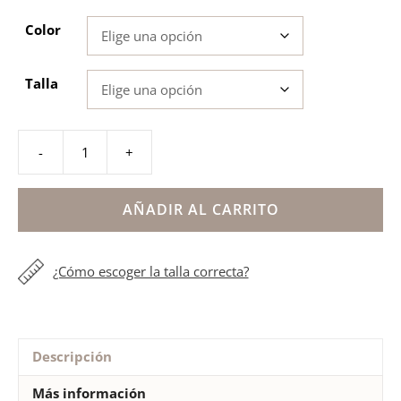
precio
precio
Color
original
actual
era:
es:
21.95€.
17.56€.
Talla
-
+
Menorquinas
con
cierre
AÑADIR AL CARRITO
adherente
cantidad
¿Cómo escoger la talla correcta?
Descripción
Más información