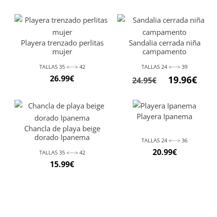
Playera trenzado perlitas
Sandalia cerrada niña
mujer
campamento
TALLAS 35 <····> 42
TALLAS 24 <····> 39
El
El
26.99
€
19.96
€
24.95
€
precio
preci
original
actu
Playera Ipanema
era:
es:
Chancla de playa beige
24.95€.
19.96
dorado Ipanema
TALLAS 24 <····> 36
20.99
€
TALLAS 35 <····> 42
15.99
€