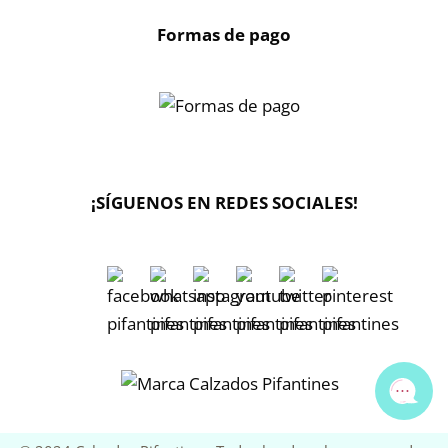
Formas de pago
X
🔄 Solicitar
CAMBIO/DEVOLUCIÓN
¡SÍGUENOS EN REDES SOCIALES!
📞 Contactar Whatsapp
📧 Enviar mensaje
📦 Seguimiento de mi pedido