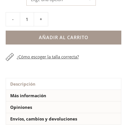
-
+
Playera
tiras
trenzadas
AÑADIR AL CARRITO
mujer
Ipanema
¿Cómo escoger la talla correcta?
cantidad
Descripción
Más información
Opiniones
Envíos, cambios y devoluciones