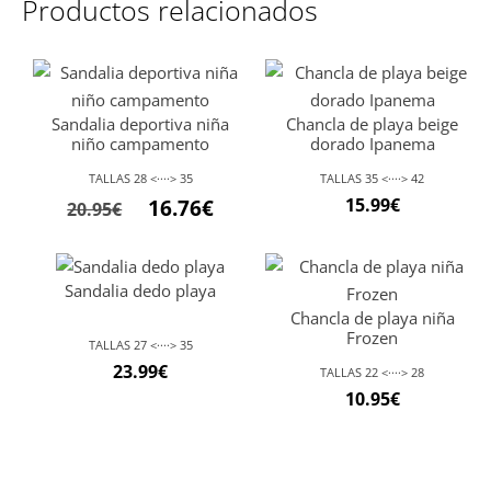
Productos relacionados
Sandalia deportiva niña
Chancla de playa beige
niño campamento
dorado Ipanema
TALLAS 28 <····> 35
TALLAS 35 <····> 42
El
El
15.99
€
16.76
€
20.95
€
precio
precio
original
actual
Sandalia dedo playa
era:
es:
Chancla de playa niña
20.95€.
16.76€.
Frozen
TALLAS 27 <····> 35
23.99
€
TALLAS 22 <····> 28
10.95
€