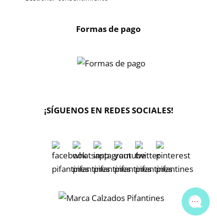
Formas de pago
X
🔄 Solicitar
CAMBIO/DEVOLUCIÓN
¡SÍGUENOS EN REDES SOCIALES!
📞 Contactar Whatsapp
📧 Enviar mensaje
📦 Seguimiento de mi pedido