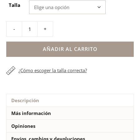
Talla
-
+
Playera
trenzado
metalizado
AÑADIR AL CARRITO
mujer
cantidad
¿Cómo escoger la talla correcta?
Descripción
Más información
Opiniones
Envíos, cambios y devoluciones