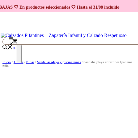
Saltar al contenido
AJAS 🤍 En productos seleccionados 🤍 Hasta el 31/08 incluido
0
Inicio
/
Tienda
/
Niñas
/
Sandalias playa y piscina niñas
/ Sandalia playa corazones Ipanema
niña