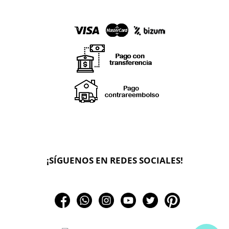
X
🔄 Solicitar
CAMBIO/DEVOLUCIÓN
📞 Contactar Whatsapp
¡SÍGUENOS EN REDES SOCIALES!
📧 Enviar mensaje
📦 Seguimiento de mi pedido