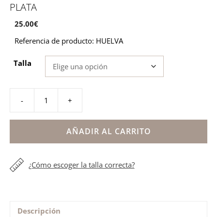
PLATA
25.00
€
Referencia de producto: HUELVA
Talla
-
+
Sandalia
playa
niña
AÑADIR AL CARRITO
blanco
estrellita
¿Cómo escoger la talla correcta?
plata
cantidad
Descripción