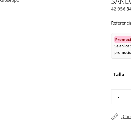
SAND
El
42.95
€
3
p
Referenci
or
er
42
Promoci
Se aplica
promocio
Talla
-
Sandalia
perlas
dorado
¿Cóm
Gioseppo
cantidad