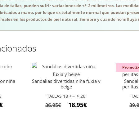
a de tallas, pueden sufrir variaciones de +/- 2 milímetros. Las medida
abricados a mano, por lo que es totalmente normal que puedan presen
males en los productos de piel natural. Siempre y cuando no influya e
acionados
Promo 2
lor niña
Sandalias divertidas niña fuxia y
Sandal
beige
perlit
6
TALLAS 18 <····> 26
TAL
El
€
18.95
€
36.95
€
39.
precio
l
actual
es:
29.56€.