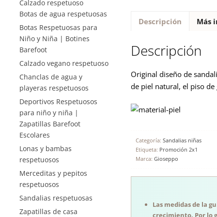
Calzado respetuoso
Botas de agua respetuosas
Descripción
Más i
Botas Respetuosas para
Niño y Niña | Botines
Descripción
Barefoot
Calzado vegano respetuoso
Original diseño de sandali
Chanclas de agua y
de piel natural, el piso d
playeras respetuosos
Deportivos Respetuosos
para niño y niña |
Zapatillas Barefoot
Escolares
Categoría:
Sandalias niñas
Lonas y bambas
Etiqueta:
Promoción 2x1
Marca:
Gioseppo
respetuosos
Merceditas y pepitos
respetuosos
Sandalias respetuosas
Las medidas de la guí
Zapatillas de casa
crecimiento. Por lo 