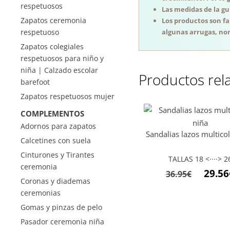
respetuosos
Las medidas de la guí
Zapatos ceremonia
Los productos son f
respetuoso
algunas arrugas, nor
Zapatos colegiales
respetuosos para niño y
niña | Calzado escolar
Productos rel
barefoot
Zapatos respetuosos mujer
COMPLEMENTOS
Adornos para zapatos
Sandalias lazos multico
Calcetines con suela
Cinturones y Tirantes
TALLAS 18 <····> 2
ceremonia
El
29.56
36.95
€
Coronas y diademas
precio
ceremonias
origina
Gomas y pinzas de pelo
era:
Pasador ceremonia niña
36.95€.