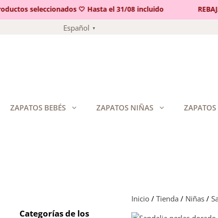
ctos seleccionados 🤍 Hasta el 31/08 incluido
REBAJAS 
Saltar
Español
▼
al
contenido
ZAPATOS BEBÉS
ZAPATOS NIÑAS
ZAPATOS
Inicio
/
Tienda
/
Niñas
/
Sa
Categorías de los