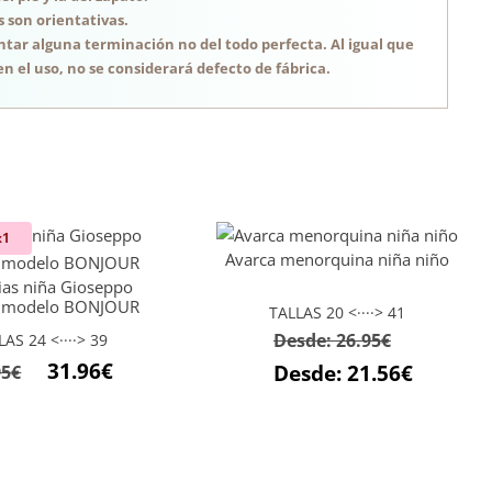
s son orientativas.
tar alguna terminación no del todo perfecta. Al igual que
n el uso, no se considerará defecto de fábrica.
x1
Avarca menorquina niña niño
ias niña Gioseppo
as modelo BONJOUR
TALLAS 20 <····> 41
Desde:
26.95
€
LAS 24 <····> 39
El
El
31.96
€
Desde:
21.56
€
95
€
precio
precio
original
actual
era:
es:
39.95€.
31.96€.