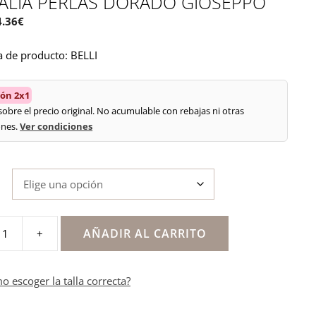
ALIA PERLAS DORADO GIOSEPPO
El
4.36
€
recio
precio
a de producto: BELLI
iginal
actual
a:
es:
.95€.
34.36€.
ón 2x1
 sobre el precio original. No acumulable con rebajas ni otras
nes.
Ver condiciones
AÑADIR AL CARRITO
+
o escoger la talla correcta?