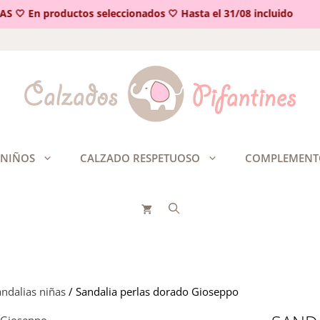
🤍 En productos seleccionados 🤍 Hasta el 31/08 incluido
 NIÑOS
CALZADO RESPETUOSO
COMPLEMENT
ndalias niñas
/ Sandalia perlas dorado Gioseppo