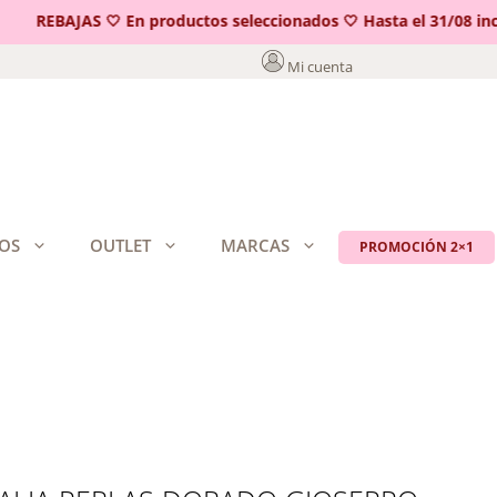
REBAJAS 🤍 En productos seleccionados 🤍 Hasta el 31/08 inclu
Mi cuenta
OS
OUTLET
MARCAS
PROMOCIÓN 2×1