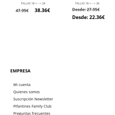
TALLAS 18 <····> 24
TALLAS 18 <····> 26
El
El
Desde:
27.95
€
38.36
€
47.95
€
precio
precio
Desde:
22.36
€
original
actual
era:
es:
47.95€.
38.36€.
EMPRESA
Mi cuenta
Quienes somos
Suscripción Newsletter
Pifantines Family Club
Preguntas frecuentes