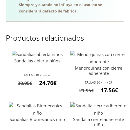
Siempre y cuando no influya en el uso, no se
considerará defecto de fábrica.
Productos relacionados
Sandalias abierta niños
Menorquinas con cierre
adherente
TALLAS 18 <····> 26
El
El
24.76
€
30.95
€
TALLAS 20 <····> 27
El
El
precio
precio
17.56
€
21.95
€
precio
preci
original
actual
original
actu
era:
es:
era:
es:
30.95€.
24.76€.
Sandalias Biomecanics niño
Sandalia cierre adherente
21.95€.
17.56
niño