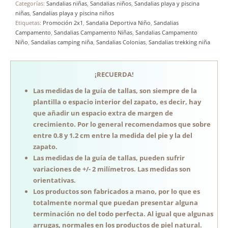
Categorías:
Sandalias niñas
,
Sandalias niños
,
Sandalias playa y piscina
niñas
,
Sandalias playa y piscina niños
Etiquetas:
Promoción 2x1
,
Sandalia Deportiva Niño
,
Sandalias
Campamento
,
Sandalias Campamento Niñas
,
Sandalias Campamento
Niño
,
Sandalias camping niña
,
Sandalias Colonias
,
Sandalias trekking niña
¡RECUERDA!
Las medidas de la guía de tallas, son siempre de la
plantilla o espacio interior del zapato, es decir, hay
que añadir un espacio extra de margen de
crecimiento. Por lo general recomendamos que sobre
entre 0.8 y 1.2 cm entre la medida del pie y la del
zapato.
Las medidas de la guía de tallas, pueden sufrir
variaciones de +/- 2 milímetros. Las medidas son
orientativas.
Los productos son fabricados a mano, por lo que es
totalmente normal que puedan presentar alguna
terminación no del todo perfecta. Al igual que algunas
arrugas, normales en los productos de piel natural.