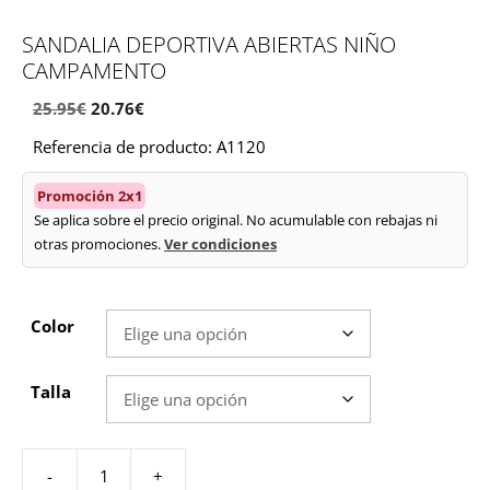
SANDALIA DEPORTIVA ABIERTAS NIÑO
CAMPAMENTO
El
El
25.95
€
20.76
€
precio
precio
Referencia de producto: A1120
original
actual
era:
es:
Promoción 2x1
25.95€.
20.76€.
Se aplica sobre el precio original. No acumulable con rebajas ni
otras promociones.
Ver condiciones
Color
Talla
-
+
Sandalia