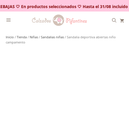
Saltar
EBAJAS 🤍 En productos seleccionados 🤍 Hasta el 31/08 incluido
al
contenido
Inicio
/
Tienda
/
Niñas
/
Sandalias niñas
/ Sandalia deportiva abiertas niño
campamento