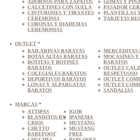
ADORNOS PARA ZAPATOS
GOMAS Y PINZ
CALCETINES CON SUELA
PASADOR CER
CINTURONES Y TIRANTES
PLANTILLAS Y
CEREMONIA
TARJETAS RE
CORONAS Y DIADEMAS
CEREMONIAS
OUTLET
BAILARINAS BARATAS
MERCEDITAS 
BOTAS ALTAS BARATAS
MOCASINES Y
BOTITAS Y BOTINES
BARATOS
BARATOS
OUTLET CAL
COLEGIALES BARATOS
RESPETUOSO
DEPORTIVOS BARATOS
OUTLET COMU
LONAS Y ALPARGATAS
OUTLET COMU
BARATOS
SANDALIAS
MARCAS
ATTIPAS
IGOR
BLANDITOS BY
IPANEMA
CRIOS
MUSTANG
CHETTO
MUSTANG
BAREFOOT
FREE
CHUCHES
PABLOSKY