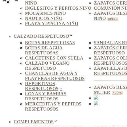
NIÑO
ZAPATOS CER
INGLESITOS Y PEPITOS NIÑO
COMUNIÓN N
MOCASINES NIÑO
ZAPATOS RES
NÁUTICOS NIÑO
NIÑO
PLAYA Y PISCINA NIÑO
CALZADO RESPETUOSO
BOTAS RESPETUOSAS
SANDALIAS R
BOTAS DE AGUA
ZAPATOS CE
RESPETUOSAS
RESPETUOSO
CALCETINES CON SUELA
ZAPATOS COL
CALZADO VEGANO
RESPETUOSO
RESPETUOSO
ZAPATILLAS 
CHANCLAS DE AGUA Y
RESPETUOSO
PLAYERAS RESPETUOSOS
DEPORTIVOS
ZAPATOS RES
RESPETUOSOS
MUJER
LONAS Y BAMBAS
RESPETUOSOS
MERCEDITAS Y PEPITOS
RESPETUOSOS
COMPLEMENTOS