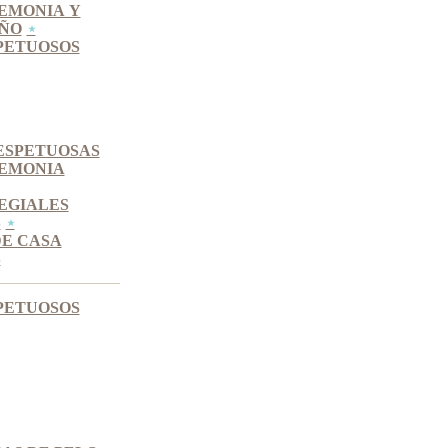
EMONIA Y
IÑO
PETUOSOS
ESPETUOSAS
REMONIA
EGIALES
S
DE CASA
S
PETUOSOS