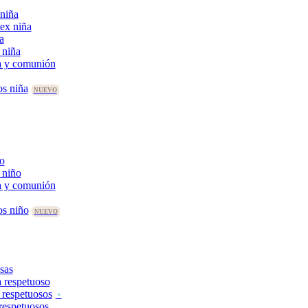
niña
tex niña
a
 niña
a y comunión
os niña
ño
 niño
a y comunión
os niño
sas
 respetuoso
 respetuosos
 respetuosos