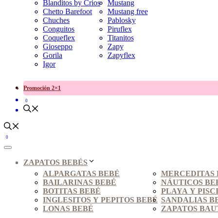
Blanditos by Crios
Mustang
Chetto Barefoot
Mustang free
Chuches
Pablosky
Conguitos
Piruflex
Coqueflex
Titanitos
Gioseppo
Zapy
Gorila
Zapyflex
Igor
Promoción 2×1
0
0
ZAPATOS BEBÉS
ALPARGATAS BEBÉ
MERCEDITAS 
BAILARINAS BEBÉ
NÁUTICOS BE
BOTITAS BEBÉ
PLAYA Y PISC
INGLESITOS Y PEPITOS BEBÉ
SANDALIAS B
LONAS BEBÉ
ZAPATOS BAU