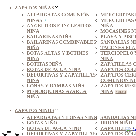
ZAPATOS NIÑAS
ALPARGATAS COMUNIÓN
MERCEDITAS 
NIÑAS
MERCEDITAS
ANGELITOS E INGLESITOS
NIÑA
NIÑA
MOCASINES N
BAILARINAS NIÑA
PLAYA Y PISC
BAILARINAS COMBINABLES
SANDALIAS N
NIÑA
TACONES FLA
BOTAS ALTAS Y BOTINES
TERCIOPELO 
NIÑA
NIÑA
BOTITAS NIÑA
ZAPATILLAS 
BOTAS DE AGUA NIÑA
ZAPATOS COL
DEPORTIVAS Y ZAPATILLAS
ZAPATOS CER
NIÑA
COMUNIÓN N
LONAS Y BAMBAS NIÑA
ZAPATOS RES
MENORQUINAS AVARCA
NIÑA
NIÑA
ZAPATOS NIÑOS
ALPARGATAS Y LONAS NIÑO
SANDALIAS N
BOTAS NIÑO
URBAN NIÑO
BOTAS DE AGUA NIÑO
ZAPATILLAS 
DEPORTIVAS Y ZAPATILLAS
ZAPATOS COL