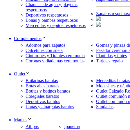
Chanclas de agua y playeras
respetuosos
Zapatos respetuos
Deportivos respetuosos
Lonas y bambas respetuosos
Merceditas y pepitos respetuosos
Complementos
Adornos para zapatos
Gomas y pinzas de
Calcetines con suela
Pasador ceremonia
Cinturones y Tirantes ceremonia
Plantillas y tintes
Coronas y diademas ceremonias
Tarjetas regalo
Outlet
Bailarinas baratas
Merceditas baratas
Botas altas baratas
Mocasines y náuti
Botitas y botines baratos
Outlet Calzado Re
Colegiales baratos
Outlet comunión n
Deportivos baratos
Outlet comunión n
Lonas y alpargatas baratos
Sandalias
Marcas
Attipas
Ipanema