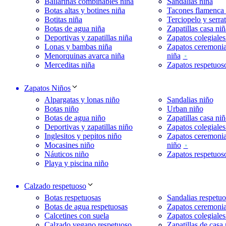
Bailarinas combinables niña
Sandalias niña
Botas altas y botines niña
Tacones flamenca 
Botitas niña
Terciopelo y serra
Botas de agua niña
Zapatillas casa niñ
Deportivas y zapatillas niña
Zapatos colegiales
Lonas y bambas niña
Zapatos ceremoni
Menorquinas avarca niña
niña
Merceditas niña
Zapatos respetuos
Zapatos Niños
Alpargatas y lonas niño
Sandalias niño
Botas niño
Urban niño
Botas de agua niño
Zapatillas casa ni
Deportivas y zapatillas niño
Zapatos colegiales
Inglesitos y pepitos niño
Zapatos ceremoni
Mocasines niño
niño
Náuticos niño
Zapatos respetuos
Playa y piscina niño
Calzado respetuoso
Botas respetuosas
Sandalias respetuo
Botas de agua respetuosas
Zapatos ceremonia
Calcetines con suela
Zapatos colegiales
Calzado vegano respetuoso
Zapatillas de casa