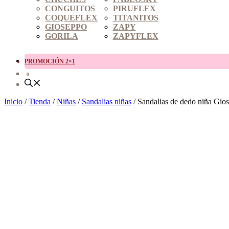
CONGUITOS
PIRUFLEX
COQUEFLEX
TITANITOS
GIOSEPPO
ZAPY
GORILA
ZAPYFLEX
PROMOCIÓN 2×1
0
Inicio
/
Tienda
/
Niñas
/
Sandalias niñas
/ Sandalias de dedo niña G