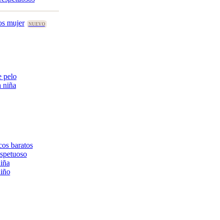
os mujer
 pelo
 niña
cos baratos
spetuoso
iña
iño