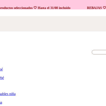
tos seleccionados 🤍 Hasta el 31/08 incluido
REBAJAS 🤍 En p
bé
ebé
ables niña
ña