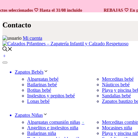
Promo 2x1
Promo 2x1
eleccionados 🤍 Hasta el 31/08 incluido
REBAJAS 🤍 En produc
Saltar
al
Contacto
contenido
Mi cuenta
0
Zapatos Bebés
Alpargatas bebé
Merceditas bebé
Bailarinas bebé
Náuticos bebé
Botitas bebé
Playa y piscina be
Inglesitos y pepitos bebé
Sandalias bebé
Lonas bebé
Zapatos bautizo b
Zapatos Niñas
Alpargatas comunión niñas
Merceditas combin
Angelitos e inglesitos niña
Mocasines niña
Bailarinas niña
Playa y piscina ni