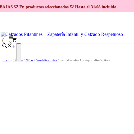
Promo 2x1
Promo 2x1
Saltar al contenido
AJAS 🤍 En productos seleccionados 🤍 Hasta el 31/08 incluido
0
Inicio
/
Tienda
/
Niñas
/
Sandalias niñas
/ Sandalias niña Gioseppo diseño tiras