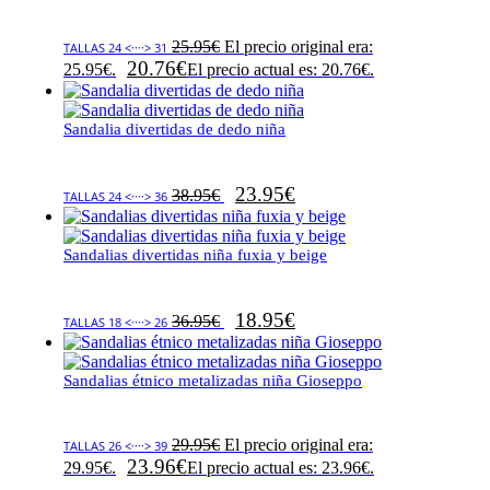
25.95
€
El precio original era:
TALLAS 24 <····> 31
20.76
€
25.95€.
El precio actual es: 20.76€.
Sandalia divertidas de dedo niña
23.95
€
38.95
€
TALLAS 24 <····> 36
Sandalias divertidas niña fuxia y beige
18.95
€
36.95
€
TALLAS 18 <····> 26
Sandalias étnico metalizadas niña Gioseppo
29.95
€
El precio original era:
TALLAS 26 <····> 39
23.96
€
29.95€.
El precio actual es: 23.96€.