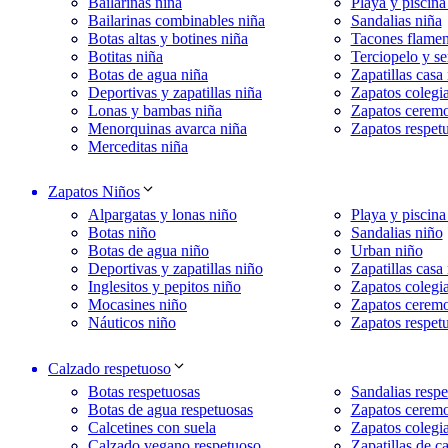
Bailarinas niña
Playa y piscina
Bailarinas combinables niña
Sandalias niña
Botas altas y botines niña
Tacones flamen
Botitas niña
Terciopelo y se
Botas de agua niña
Zapatillas casa
Deportivas y zapatillas niña
Zapatos colegia
Lonas y bambas niña
Zapatos ceremo
Menorquinas avarca niña
Zapatos respet
Merceditas niña
Zapatos Niños
Alpargatas y lonas niño
Playa y piscina
Botas niño
Sandalias niño
Botas de agua niño
Urban niño
Deportivas y zapatillas niño
Zapatillas casa
Inglesitos y pepitos niño
Zapatos colegia
Mocasines niño
Zapatos cerem
Náuticos niño
Zapatos respet
Calzado respetuoso
Botas respetuosas
Sandalias respe
Botas de agua respetuosas
Zapatos ceremo
Calcetines con suela
Zapatos colegia
Calzado vegano respetuoso
Zapatillas de c