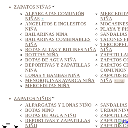
ZAPATOS NIÑAS
ALPARGATAS COMUNIÓN
MERCEDITA
NIÑAS
NIÑA
ANGELITOS E INGLESITOS
MOCASINES
NIÑA
PLAYA Y PI
BAILARINAS NIÑA
SANDALIAS
BAILARINAS COMBINABLES
TACONES F
NIÑA
TERCIOPEL
BOTAS ALTAS Y BOTINES NIÑA
NIÑA
BOTITAS NIÑA
ZAPATILLA
BOTAS DE AGUA NIÑA
ZAPATOS C
DEPORTIVAS Y ZAPATILLAS
ZAPATOS C
NIÑA
COMUNIÓN 
LONAS Y BAMBAS NIÑA
ZAPATOS R
MENORQUINAS AVARCA NIÑA
NIÑA
MERCEDITAS NIÑA
ZAPATOS NIÑOS
ALPARGATAS Y LONAS NIÑO
SANDALIAS
BOTAS NIÑO
URBAN NIÑ
BOTAS DE AGUA NIÑO
ZAPATILLA
DEPORTIVAS Y ZAPATILLAS
ZAPATOS C
NIÑO
ZAPATOS C