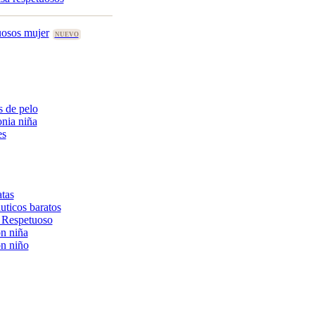
uosos mujer
 de pelo
nia niña
es
tas
uticos baratos
 Respetuoso
n niña
n niño