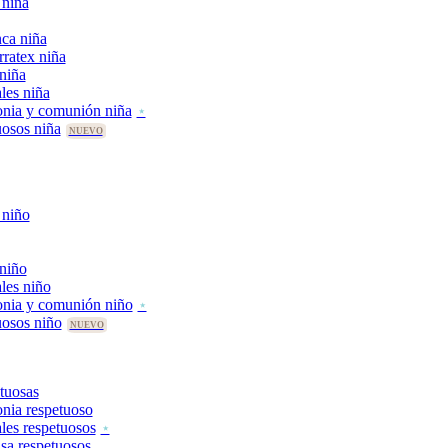
 niña
ca niña
rratex niña
 niña
les niña
nia y comunión niña
uosos niña
 niño
 niño
les niño
onia y comunión niño
uosos niño
tuosas
nia respetuoso
les respetuosos
asa respetuosos