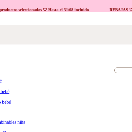
tos seleccionados 🤍 Hasta el 31/08 incluido
REBAJAS 🤍 En p
é
 bebé
o bebé
binables niña
a