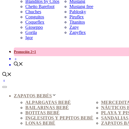
Blanditos by Crios
Mustang
Chetto Barefoot
Mustang free
Chuches
Pablosky
Conguitos
Piruflex
Coqueflex
Titanitos
Gioseppo
Zapy
Gorila
Zapyflex
Igor
Promoción 2×1
0
0
ZAPATOS BEBÉS
ALPARGATAS BEBÉ
MERCEDITA
BAILARINAS BEBÉ
NÁUTICOS 
BOTITAS BEBÉ
PLAYA Y PI
INGLESITOS Y PEPITOS BEBÉ
SANDALIAS
LONAS BEBÉ
ZAPATOS B