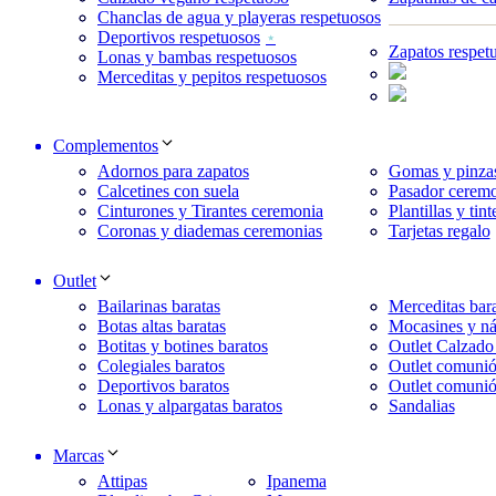
Chanclas de agua y playeras respetuosos
Deportivos respetuosos
Zapatos respet
Lonas y bambas respetuosos
Merceditas y pepitos respetuosos
Complementos
Adornos para zapatos
Gomas y pinzas
Calcetines con suela
Pasador ceremo
Cinturones y Tirantes ceremonia
Plantillas y tint
Coronas y diademas ceremonias
Tarjetas regalo
Outlet
Bailarinas baratas
Merceditas bara
Botas altas baratas
Mocasines y ná
Botitas y botines baratos
Outlet Calzado
Colegiales baratos
Outlet comunió
Deportivos baratos
Outlet comunió
Lonas y alpargatas baratos
Sandalias
Marcas
Attipas
Ipanema