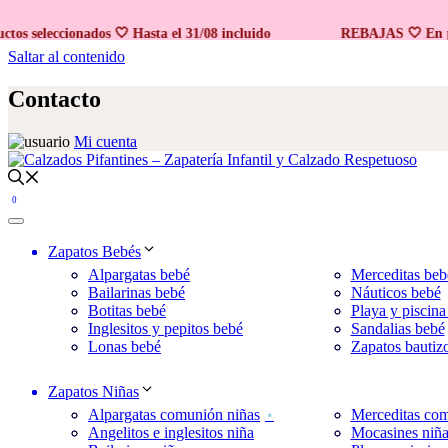
Promo 2x1
eleccionados 🤍 Hasta el 31/08 incluido
REBAJAS 🤍 En produc
Saltar al contenido
Contacto
Mi cuenta
0
Zapatos Bebés
Alpargatas bebé
Merceditas beb
Bailarinas bebé
Náuticos bebé
Botitas bebé
Playa y piscina
Inglesitos y pepitos bebé
Sandalias bebé
Lonas bebé
Zapatos bautiz
Zapatos Niñas
Alpargatas comunión niñas
Merceditas com
Angelitos e inglesitos niña
Mocasines niñ