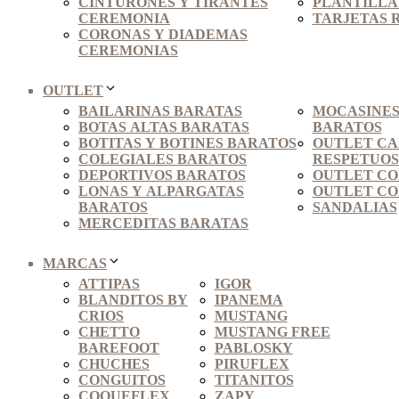
CINTURONES Y TIRANTES
PLANTILLAS
CEREMONIA
TARJETAS 
CORONAS Y DIADEMAS
CEREMONIAS
OUTLET
BAILARINAS BARATAS
MOCASINES
BOTAS ALTAS BARATAS
BARATOS
BOTITAS Y BOTINES BARATOS
OUTLET C
COLEGIALES BARATOS
RESPETUO
DEPORTIVOS BARATOS
OUTLET CO
LONAS Y ALPARGATAS
OUTLET CO
BARATOS
SANDALIAS
MERCEDITAS BARATAS
MARCAS
ATTIPAS
IGOR
BLANDITOS BY
IPANEMA
CRIOS
MUSTANG
CHETTO
MUSTANG FREE
BAREFOOT
PABLOSKY
CHUCHES
PIRUFLEX
CONGUITOS
TITANITOS
COQUEFLEX
ZAPY