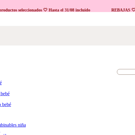
tos seleccionados 🤍 Hasta el 31/08 incluido
REBAJAS 🤍 En p
é
 bebé
o bebé
binables niña
a