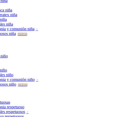
 niña
ca niña
rratex niña
 niña
les niña
nia y comunión niña
uosos niña
 niño
 niño
les niño
onia y comunión niño
uosos niño
tuosas
nia respetuoso
les respetuosos
asa respetuosos