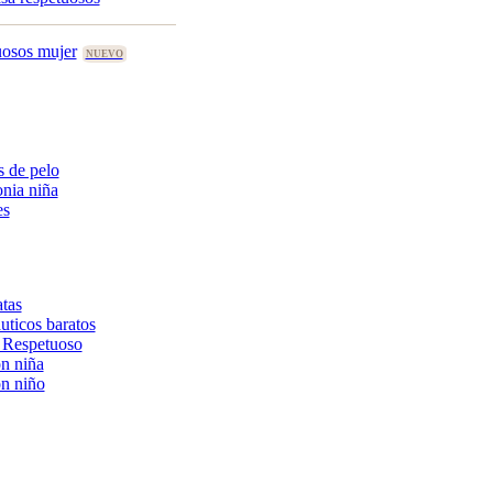
uosos mujer
 de pelo
nia niña
es
tas
uticos baratos
 Respetuoso
n niña
n niño