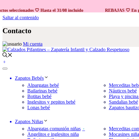
eleccionados 🤍 Hasta el 31/08 incluido
REBAJAS 🤍 En produc
Saltar al contenido
Contacto
Mi cuenta
0
Zapatos Bebés
Alpargatas bebé
Merceditas beb
Bailarinas bebé
Náuticos bebé
Botitas bebé
Playa y piscina
Inglesitos y pepitos bebé
Sandalias bebé
Lonas bebé
Zapatos bautiz
Zapatos Niñas
Alpargatas comunión niñas
Merceditas com
Angelitos e inglesitos niña
Mocasines niñ