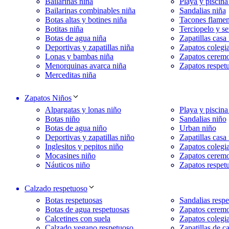
Bailarinas niña
Playa y piscina
Bailarinas combinables niña
Sandalias niña
Botas altas y botines niña
Tacones flamen
Botitas niña
Terciopelo y se
Botas de agua niña
Zapatillas casa
Deportivas y zapatillas niña
Zapatos colegia
Lonas y bambas niña
Zapatos ceremo
Menorquinas avarca niña
Zapatos respet
Merceditas niña
Zapatos Niños
Alpargatas y lonas niño
Playa y piscina
Botas niño
Sandalias niño
Botas de agua niño
Urban niño
Deportivas y zapatillas niño
Zapatillas casa
Inglesitos y pepitos niño
Zapatos colegia
Mocasines niño
Zapatos cerem
Náuticos niño
Zapatos respet
Calzado respetuoso
Botas respetuosas
Sandalias respe
Botas de agua respetuosas
Zapatos ceremo
Calcetines con suela
Zapatos colegia
Calzado vegano respetuoso
Zapatillas de c