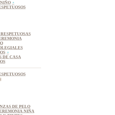
NIÑO
ESPETUOSOS
 RESPETUOSAS
EREMONIA
SO
OLEGIALES
OS
S DE CASA
OS
ESPETUOSOS
INZAS DE PELO
EREMONIA NIÑA