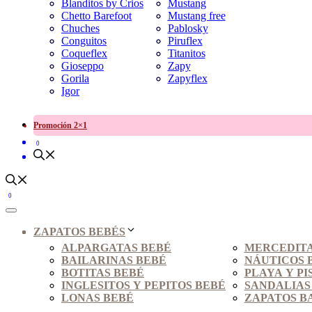
Blanditos by Crios
Mustang
Chetto Barefoot
Mustang free
Chuches
Pablosky
Conguitos
Piruflex
Coqueflex
Titanitos
Gioseppo
Zapy
Gorila
Zapyflex
Igor
Promoción 2×1
0
0
ZAPATOS BEBÉS
ALPARGATAS BEBÉ
MERCEDITA
BAILARINAS BEBÉ
NÁUTICOS 
BOTITAS BEBÉ
PLAYA Y PI
INGLESITOS Y PEPITOS BEBÉ
SANDALIAS
LONAS BEBÉ
ZAPATOS B