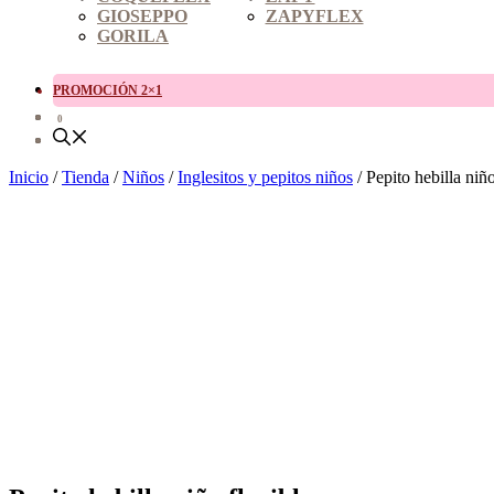
GIOSEPPO
ZAPYFLEX
GORILA
PROMOCIÓN 2×1
0
Inicio
/
Tienda
/
Niños
/
Inglesitos y pepitos niños
/ Pepito hebilla niño