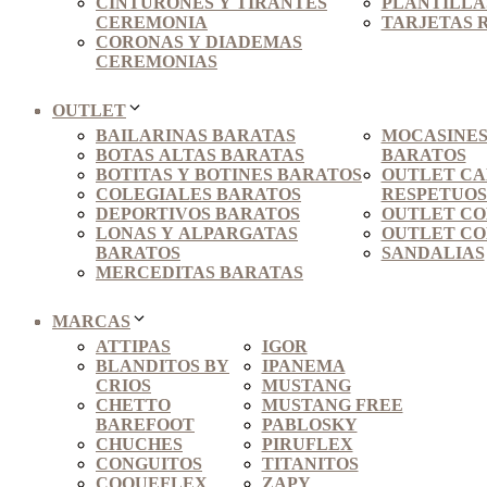
CINTURONES Y TIRANTES
PLANTILLAS
CEREMONIA
TARJETAS 
CORONAS Y DIADEMAS
CEREMONIAS
OUTLET
BAILARINAS BARATAS
MOCASINES
BOTAS ALTAS BARATAS
BARATOS
BOTITAS Y BOTINES BARATOS
OUTLET C
COLEGIALES BARATOS
RESPETUO
DEPORTIVOS BARATOS
OUTLET CO
LONAS Y ALPARGATAS
OUTLET CO
BARATOS
SANDALIAS
MERCEDITAS BARATAS
MARCAS
ATTIPAS
IGOR
BLANDITOS BY
IPANEMA
CRIOS
MUSTANG
CHETTO
MUSTANG FREE
BAREFOOT
PABLOSKY
CHUCHES
PIRUFLEX
CONGUITOS
TITANITOS
COQUEFLEX
ZAPY