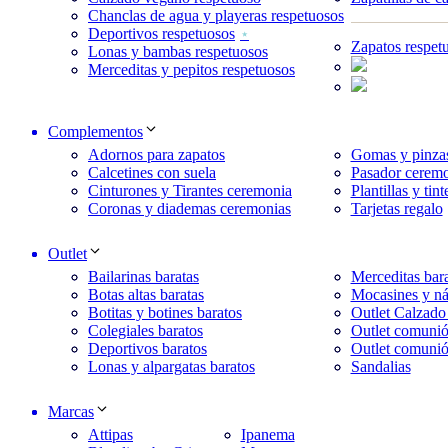
Chanclas de agua y playeras respetuosos
Deportivos respetuosos
Zapatos respet
Lonas y bambas respetuosos
Merceditas y pepitos respetuosos
Complementos
Adornos para zapatos
Gomas y pinzas
Calcetines con suela
Pasador ceremo
Cinturones y Tirantes ceremonia
Plantillas y tint
Coronas y diademas ceremonias
Tarjetas regalo
Outlet
Bailarinas baratas
Merceditas bara
Botas altas baratas
Mocasines y ná
Botitas y botines baratos
Outlet Calzado
Colegiales baratos
Outlet comunió
Deportivos baratos
Outlet comunió
Lonas y alpargatas baratos
Sandalias
Marcas
Attipas
Ipanema