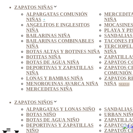
ZAPATOS NIÑAS
ALPARGATAS COMUNIÓN
MERCEDITA
NIÑAS
NIÑA
ANGELITOS E INGLESITOS
MOCASINES
NIÑA
PLAYA Y PI
BAILARINAS NIÑA
SANDALIAS
BAILARINAS COMBINABLES
TACONES F
NIÑA
TERCIOPEL
BOTAS ALTAS Y BOTINES NIÑA
NIÑA
BOTITAS NIÑA
ZAPATILLA
BOTAS DE AGUA NIÑA
ZAPATOS C
DEPORTIVAS Y ZAPATILLAS
ZAPATOS C
NIÑA
COMUNIÓN 
LONAS Y BAMBAS NIÑA
ZAPATOS R
MENORQUINAS AVARCA NIÑA
NIÑA
MERCEDITAS NIÑA
ZAPATOS NIÑOS
ALPARGATAS Y LONAS NIÑO
SANDALIAS
BOTAS NIÑO
URBAN NIÑ
BOTAS DE AGUA NIÑO
ZAPATILLA
DEPORTIVAS Y ZAPATILLAS
ZAPATOS C
NIÑO
ZAPATOS C